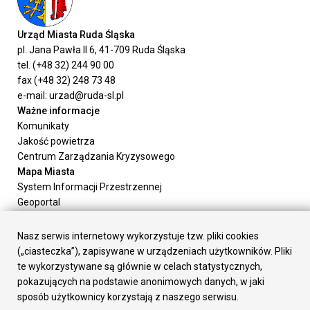
Urząd Miasta Ruda Śląska
pl. Jana Pawła II 6, 41-709 Ruda Śląska
tel. (+48 32) 244 90 00
fax (+48 32) 248 73 48
e-mail: urzad@ruda-sl.pl
Ważne informacje
Komunikaty
Jakość powietrza
Centrum Zarządzania Kryzysowego
Mapa Miasta
System Informacji Przestrzennej
Geoportal
Urząd Miasta
Załatw sprawę
Nasz serwis internetowy wykorzystuje tzw. pliki cookies
Prezydent Miasta
(„ciasteczka”), zapisywane w urządzeniach użytkowników. Pliki
Rada Miasta
te wykorzystywane są głównie w celach statystycznych,
Wydziały
pokazujących na podstawie anonimowych danych, w jaki
Elektroniczna Skrzynka Podawcza
sposób użytkownicy korzystają z naszego serwisu.
Praca w Urzędzie