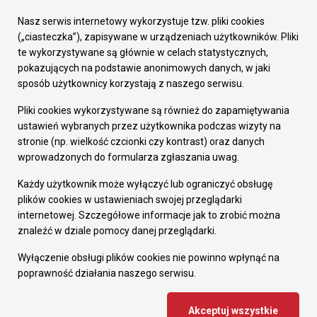
Urząd Miasta
Załatw sprawę
Nasz serwis internetowy wykorzystuje tzw. pliki cookies
Prezydent Miasta
(„ciasteczka”), zapisywane w urządzeniach użytkowników. Pliki
Rada Miasta
te wykorzystywane są głównie w celach statystycznych,
Wydziały
pokazujących na podstawie anonimowych danych, w jaki
Elektroniczna Skrzynka Podawcza
sposób użytkownicy korzystają z naszego serwisu.
Praca w Urzędzie
Pliki cookies wykorzystywane są również do zapamiętywania
Gospodarka
ustawień wybranych przez użytkownika podczas wizyty na
Fundusze europejskie
stronie (np. wielkość czcionki czy kontrast) oraz danych
Środki krajowe
wprowadzonych do formularza zgłaszania uwag.
Oferty inwestycyjne
Strategia Rozwoju Miasta
Każdy użytkownik może wyłączyć lub ograniczyć obsługę
Pozostałe
plików cookies w ustawieniach swojej przeglądarki
Deklaracja dostępności
internetowej. Szczegółowe informacje jak to zrobić można
Dane osobowe
znaleźć w dziale pomocy danej przeglądarki.
Dodaj opinię o witrynie
© Urząd Miasta RUDA Śląska 2023
Wyłączenie obsługi plików cookies nie powinno wpłynąć na
poprawność działania naszego serwisu.
Projekt i wdrożenie - MIGOMEDIA
Akceptuj wszystkie