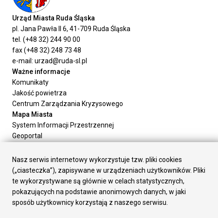
Urząd Miasta Ruda Śląska
pl. Jana Pawła II 6, 41-709 Ruda Śląska
tel. (+48 32) 244 90 00
fax (+48 32) 248 73 48
e-mail: urzad@ruda-sl.pl
Ważne informacje
Komunikaty
Jakość powietrza
Centrum Zarządzania Kryzysowego
Mapa Miasta
System Informacji Przestrzennej
Geoportal
Urząd Miasta
Załatw sprawę
Nasz serwis internetowy wykorzystuje tzw. pliki cookies
Prezydent Miasta
(„ciasteczka”), zapisywane w urządzeniach użytkowników. Pliki
Rada Miasta
te wykorzystywane są głównie w celach statystycznych,
Wydziały
pokazujących na podstawie anonimowych danych, w jaki
Elektroniczna Skrzynka Podawcza
sposób użytkownicy korzystają z naszego serwisu.
Praca w Urzędzie