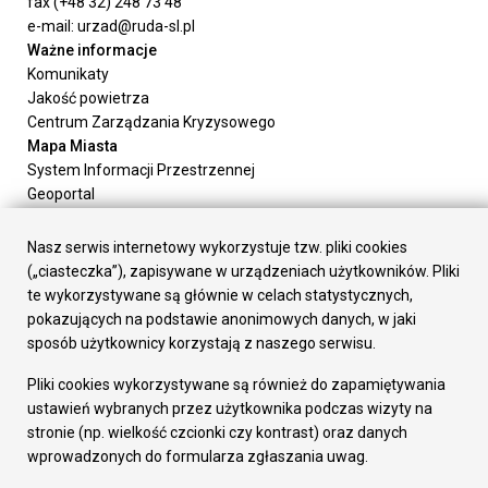
fax (+48 32) 248 73 48
e-mail: urzad@ruda-sl.pl
Ważne informacje
Komunikaty
Jakość powietrza
Centrum Zarządzania Kryzysowego
Mapa Miasta
System Informacji Przestrzennej
Geoportal
Urząd Miasta
Załatw sprawę
Nasz serwis internetowy wykorzystuje tzw. pliki cookies
Prezydent Miasta
(„ciasteczka”), zapisywane w urządzeniach użytkowników. Pliki
Rada Miasta
te wykorzystywane są głównie w celach statystycznych,
Wydziały
pokazujących na podstawie anonimowych danych, w jaki
Elektroniczna Skrzynka Podawcza
sposób użytkownicy korzystają z naszego serwisu.
Praca w Urzędzie
Pliki cookies wykorzystywane są również do zapamiętywania
Gospodarka
ustawień wybranych przez użytkownika podczas wizyty na
Fundusze europejskie
stronie (np. wielkość czcionki czy kontrast) oraz danych
Środki krajowe
wprowadzonych do formularza zgłaszania uwag.
Oferty inwestycyjne
Strategia Rozwoju Miasta