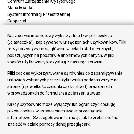
Centrum Zarządzania Kryzysowego
Mapa Miasta
System Informacji Przestrzennej
Geoportal
Urząd Miasta
Załatw sprawę
Nasz serwis internetowy wykorzystuje tzw. pliki cookies
Prezydent Miasta
(„ciasteczka”), zapisywane w urządzeniach użytkowników. Pliki
Rada Miasta
te wykorzystywane są głównie w celach statystycznych,
Wydziały
pokazujących na podstawie anonimowych danych, w jaki
Elektroniczna Skrzynka Podawcza
sposób użytkownicy korzystają z naszego serwisu.
Praca w Urzędzie
Pliki cookies wykorzystywane są również do zapamiętywania
Gospodarka
ustawień wybranych przez użytkownika podczas wizyty na
Fundusze europejskie
stronie (np. wielkość czcionki czy kontrast) oraz danych
Środki krajowe
wprowadzonych do formularza zgłaszania uwag.
Oferty inwestycyjne
Strategia Rozwoju Miasta
Każdy użytkownik może wyłączyć lub ograniczyć obsługę
Pozostałe
plików cookies w ustawieniach swojej przeglądarki
Deklaracja dostępności
internetowej. Szczegółowe informacje jak to zrobić można
Dane osobowe
znaleźć w dziale pomocy danej przeglądarki.
Dodaj opinię o witrynie
© Urząd Miasta RUDA Śląska 2023