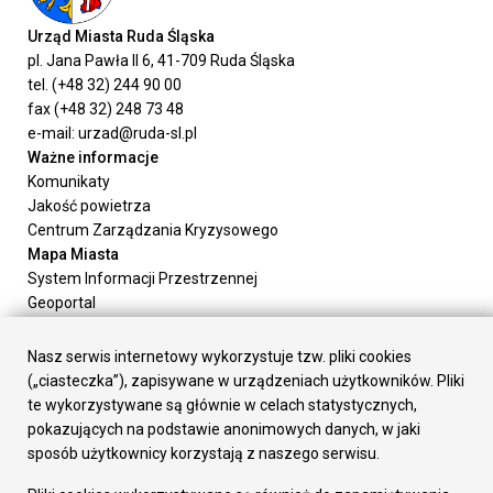
Urząd Miasta Ruda Śląska
pl. Jana Pawła II 6, 41-709 Ruda Śląska
tel. (+48 32) 244 90 00
fax (+48 32) 248 73 48
e-mail: urzad@ruda-sl.pl
Ważne informacje
Komunikaty
Jakość powietrza
Centrum Zarządzania Kryzysowego
Mapa Miasta
System Informacji Przestrzennej
Geoportal
Urząd Miasta
Załatw sprawę
Nasz serwis internetowy wykorzystuje tzw. pliki cookies
Prezydent Miasta
(„ciasteczka”), zapisywane w urządzeniach użytkowników. Pliki
Rada Miasta
te wykorzystywane są głównie w celach statystycznych,
Wydziały
pokazujących na podstawie anonimowych danych, w jaki
Elektroniczna Skrzynka Podawcza
sposób użytkownicy korzystają z naszego serwisu.
Praca w Urzędzie