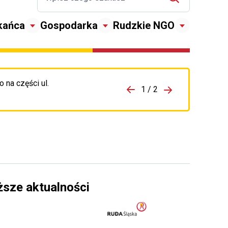
kańca
Gospodarka
Rudzkie NGO
 na części ul.
zejdź do porzpedniego komunikatu
1 / 2
Przejdź do nas
ższe aktualności