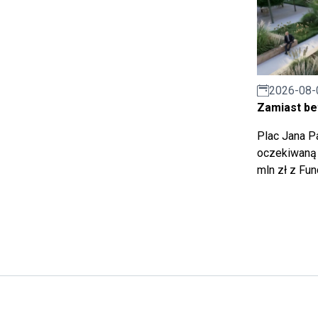
2026-08-
Zamiast bet
Plac Jana Pa
oczekiwaną 
mln zł z Fu