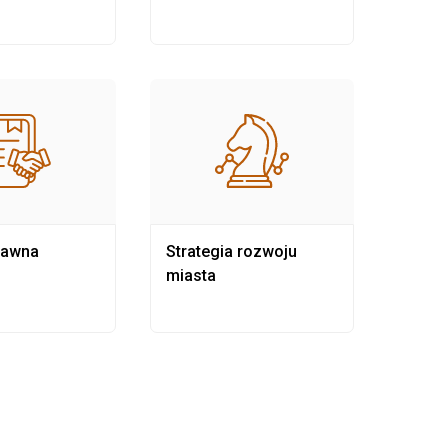
rawna
Strategia rozwoju
Pows
miasta
samo