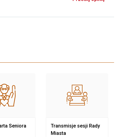
rta Seniora
Transmisje sesji Rady
Rewit
Miasta