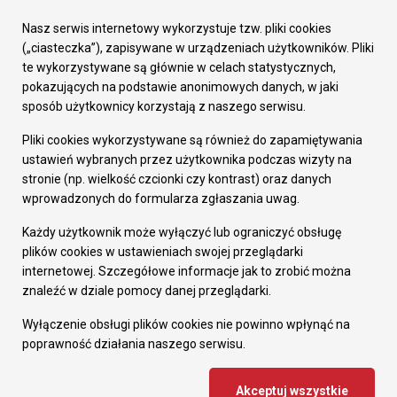
Urząd Miasta
Załatw sprawę
Nasz serwis internetowy wykorzystuje tzw. pliki cookies
Prezydent Miasta
(„ciasteczka”), zapisywane w urządzeniach użytkowników. Pliki
Rada Miasta
te wykorzystywane są głównie w celach statystycznych,
Wydziały
pokazujących na podstawie anonimowych danych, w jaki
Elektroniczna Skrzynka Podawcza
sposób użytkownicy korzystają z naszego serwisu.
Praca w Urzędzie
Pliki cookies wykorzystywane są również do zapamiętywania
Gospodarka
ustawień wybranych przez użytkownika podczas wizyty na
Fundusze europejskie
stronie (np. wielkość czcionki czy kontrast) oraz danych
Środki krajowe
wprowadzonych do formularza zgłaszania uwag.
Oferty inwestycyjne
Strategia Rozwoju Miasta
Każdy użytkownik może wyłączyć lub ograniczyć obsługę
Pozostałe
plików cookies w ustawieniach swojej przeglądarki
Deklaracja dostępności
internetowej. Szczegółowe informacje jak to zrobić można
Dane osobowe
znaleźć w dziale pomocy danej przeglądarki.
Dodaj opinię o witrynie
© Urząd Miasta RUDA Śląska 2023
Wyłączenie obsługi plików cookies nie powinno wpłynąć na
poprawność działania naszego serwisu.
Projekt i wdrożenie - MIGOMEDIA
Akceptuj wszystkie