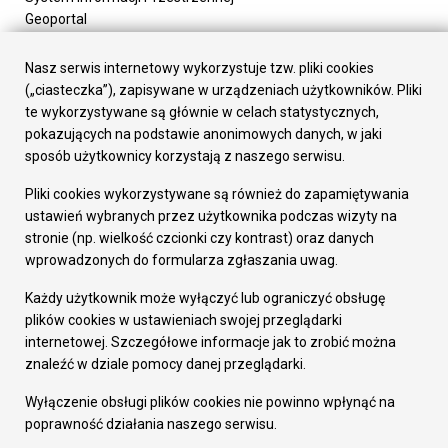
Geoportal
Urząd Miasta
Załatw sprawę
Nasz serwis internetowy wykorzystuje tzw. pliki cookies
Prezydent Miasta
(„ciasteczka”), zapisywane w urządzeniach użytkowników. Pliki
Rada Miasta
te wykorzystywane są głównie w celach statystycznych,
Wydziały
pokazujących na podstawie anonimowych danych, w jaki
Elektroniczna Skrzynka Podawcza
sposób użytkownicy korzystają z naszego serwisu.
Praca w Urzędzie
Pliki cookies wykorzystywane są również do zapamiętywania
Gospodarka
ustawień wybranych przez użytkownika podczas wizyty na
Fundusze europejskie
stronie (np. wielkość czcionki czy kontrast) oraz danych
Środki krajowe
wprowadzonych do formularza zgłaszania uwag.
Oferty inwestycyjne
Strategia Rozwoju Miasta
Każdy użytkownik może wyłączyć lub ograniczyć obsługę
Pozostałe
plików cookies w ustawieniach swojej przeglądarki
Deklaracja dostępności
internetowej. Szczegółowe informacje jak to zrobić można
Dane osobowe
znaleźć w dziale pomocy danej przeglądarki.
Dodaj opinię o witrynie
© Urząd Miasta RUDA Śląska 2023
Wyłączenie obsługi plików cookies nie powinno wpłynąć na
poprawność działania naszego serwisu.