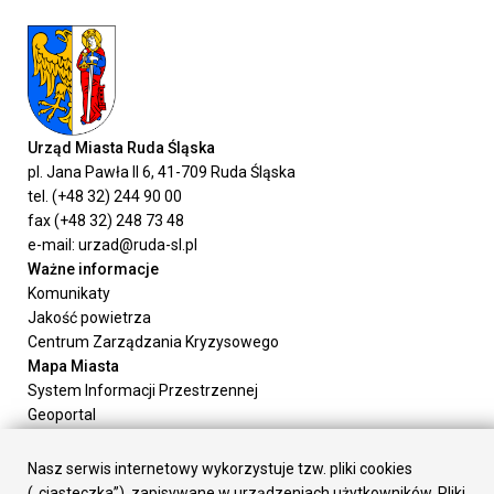
Urząd Miasta Ruda Śląska
pl. Jana Pawła II 6, 41-709 Ruda Śląska
tel. (+48 32) 244 90 00
fax (+48 32) 248 73 48
e-mail: urzad@ruda-sl.pl
Ważne informacje
Komunikaty
Jakość powietrza
Centrum Zarządzania Kryzysowego
Mapa Miasta
System Informacji Przestrzennej
Geoportal
Urząd Miasta
Załatw sprawę
Nasz serwis internetowy wykorzystuje tzw. pliki cookies
Prezydent Miasta
(„ciasteczka”), zapisywane w urządzeniach użytkowników. Pliki