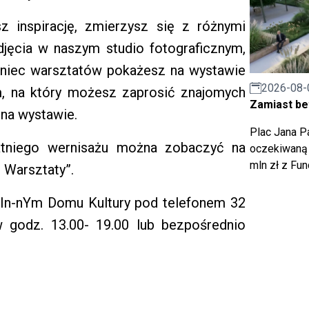
inspirację, zmierzysz się z różnymi
zdjęcia w naszym studio fotograficznym,
koniec warsztatów pokażesz na wystawie
2026-08-
m, na który możesz zaprosić znajomych
Zamiast bet
 na wystawie.
Plac Jana Pa
tatniego wernisażu można zobaczyć na
oczekiwaną 
mln zł z Fu
 Warsztaty”.
In-nYm Domu Kultury pod telefonem 32
 godz. 13.00- 19.00 lub bezpośrednio