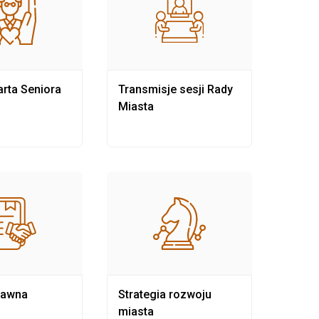
rta Seniora
Transmisje sesji Rady
Rewit
Miasta
rawna
Strategia rozwoju
Pows
miasta
samo