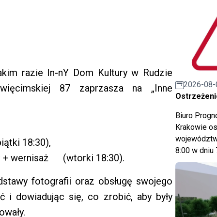
akim razie In-nY Dom Kultury w Rudzie
2026-08-
święcimskiej 87 zaprzasza na „Inne
Ostrzeżeni
Biuro Prog
Krakowie os
województwa
ątki 18:30),
8:00 w dniu 
 + wernisaż (wtorki 18:30).
tawy fotografii oraz obsługę swojego
ć i dowiadując się, co zrobić, aby były
owały.