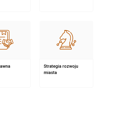
rawna
Strategia rozwoju
Pows
miasta
samo