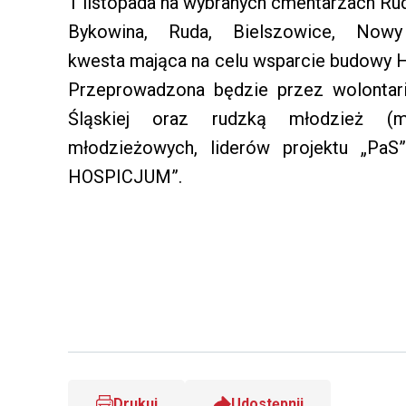
1 listopada na wybranych cmentarzach Rud
Bykowina, Ruda, Bielszowice, Now
kwesta mająca na celu wsparcie budowy 
Przeprowadzona będzie przez wolonta
Śląskiej oraz rudzką młodzież (m.
młodzieżowych, liderów projektu „PaS
HOSPICJUM”.
Drukuj
Udostępnij