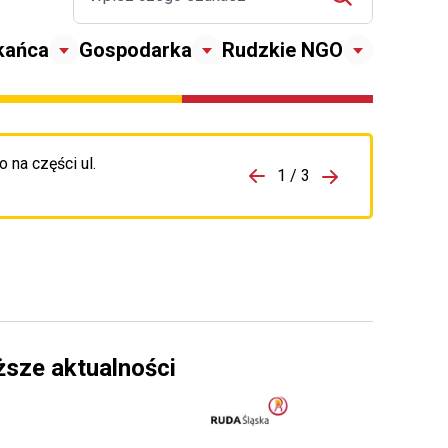
kańca
Gospodarka
Rudzkie NGO
 na części ul.
zejdź do porzpedniego komunikatu
1 / 3
Przejdź do nas
ższe aktualności