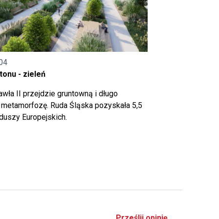
04
onu - zieleń
wła II przejdzie gruntowną i długo
metamorfozę. Ruda Śląska pozyskała 5,5
nduszy Europejskich.
Prześlij opinię