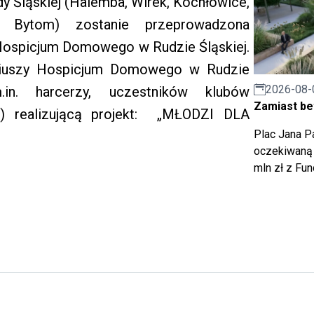
y Śląskiej (Halemba, Wirek, Kochłowice,
y Bytom) zostanie przeprowadzona
Hospicjum Domowego w Rudzie Śląskiej.
riuszy Hospicjum Domowego w Rudzie
2026-08-
in. harcerzy, uczestników klubów
Zamiast bet
”) realizującą projekt: „MŁODZI DLA
Plac Jana Pa
oczekiwaną 
mln zł z Fu