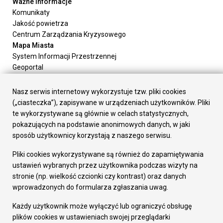
Ważne informacje
Komunikaty
Jakość powietrza
Centrum Zarządzania Kryzysowego
Mapa Miasta
System Informacji Przestrzennej
Geoportal
Urząd Miasta
Załatw sprawę
Nasz serwis internetowy wykorzystuje tzw. pliki cookies
Prezydent Miasta
(„ciasteczka”), zapisywane w urządzeniach użytkowników. Pliki
Rada Miasta
te wykorzystywane są głównie w celach statystycznych,
Wydziały
pokazujących na podstawie anonimowych danych, w jaki
Elektroniczna Skrzynka Podawcza
sposób użytkownicy korzystają z naszego serwisu.
Praca w Urzędzie
Pliki cookies wykorzystywane są również do zapamiętywania
Gospodarka
ustawień wybranych przez użytkownika podczas wizyty na
Fundusze europejskie
stronie (np. wielkość czcionki czy kontrast) oraz danych
Środki krajowe
wprowadzonych do formularza zgłaszania uwag.
Oferty inwestycyjne
Strategia Rozwoju Miasta
Każdy użytkownik może wyłączyć lub ograniczyć obsługę
Pozostałe
plików cookies w ustawieniach swojej przeglądarki
Deklaracja dostępności