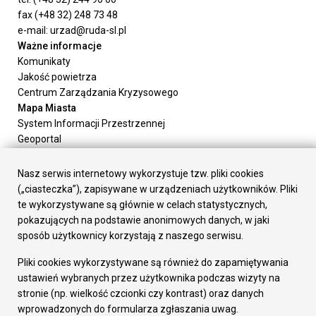
fax (+48 32) 248 73 48
e-mail: urzad@ruda-sl.pl
Ważne informacje
Komunikaty
Jakość powietrza
Centrum Zarządzania Kryzysowego
Mapa Miasta
System Informacji Przestrzennej
Geoportal
Urząd Miasta
Załatw sprawę
Nasz serwis internetowy wykorzystuje tzw. pliki cookies
Prezydent Miasta
(„ciasteczka”), zapisywane w urządzeniach użytkowników. Pliki
Rada Miasta
te wykorzystywane są głównie w celach statystycznych,
Wydziały
pokazujących na podstawie anonimowych danych, w jaki
Elektroniczna Skrzynka Podawcza
sposób użytkownicy korzystają z naszego serwisu.
Praca w Urzędzie
Pliki cookies wykorzystywane są również do zapamiętywania
Gospodarka
ustawień wybranych przez użytkownika podczas wizyty na
Fundusze europejskie
stronie (np. wielkość czcionki czy kontrast) oraz danych
Środki krajowe
wprowadzonych do formularza zgłaszania uwag.
Oferty inwestycyjne