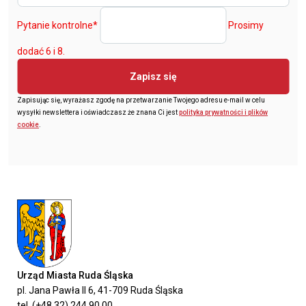
Pytanie kontrolne
*
Prosimy
dodać 6 i 8.
Zapisz się
Zapisując się, wyrażasz zgodę na przetwarzanie Twojego adresu e-mail w celu
wysyłki newslettera i oświadczasz że znana Ci jest
polityka prywatności i plików
cookie
.
Urząd Miasta Ruda Śląska
pl. Jana Pawła II 6, 41-709 Ruda Śląska
tel. (+48 32) 244 90 00