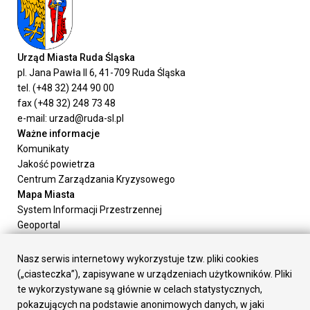
Urząd Miasta Ruda Śląska
pl. Jana Pawła II 6, 41-709 Ruda Śląska
tel. (+48 32) 244 90 00
fax (+48 32) 248 73 48
e-mail: urzad@ruda-sl.pl
Ważne informacje
Komunikaty
Jakość powietrza
Centrum Zarządzania Kryzysowego
Mapa Miasta
System Informacji Przestrzennej
Geoportal
Urząd Miasta
Załatw sprawę
Nasz serwis internetowy wykorzystuje tzw. pliki cookies
Prezydent Miasta
(„ciasteczka”), zapisywane w urządzeniach użytkowników. Pliki
Rada Miasta
te wykorzystywane są głównie w celach statystycznych,
Wydziały
pokazujących na podstawie anonimowych danych, w jaki