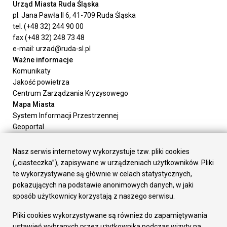
Urząd Miasta Ruda Śląska
pl. Jana Pawła II 6, 41-709 Ruda Śląska
tel. (+48 32) 244 90 00
fax (+48 32) 248 73 48
e-mail: urzad@ruda-sl.pl
Ważne informacje
Komunikaty
Jakość powietrza
Centrum Zarządzania Kryzysowego
Mapa Miasta
System Informacji Przestrzennej
Geoportal
Urząd Miasta
Załatw sprawę
Nasz serwis internetowy wykorzystuje tzw. pliki cookies
Prezydent Miasta
(„ciasteczka”), zapisywane w urządzeniach użytkowników. Pliki
Rada Miasta
te wykorzystywane są głównie w celach statystycznych,
Wydziały
pokazujących na podstawie anonimowych danych, w jaki
Elektroniczna Skrzynka Podawcza
sposób użytkownicy korzystają z naszego serwisu.
Praca w Urzędzie
Pliki cookies wykorzystywane są również do zapamiętywania
Gospodarka
ustawień wybranych przez użytkownika podczas wizyty na
Fundusze europejskie