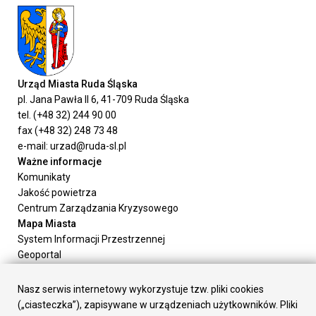
Urząd Miasta Ruda Śląska
pl. Jana Pawła II 6, 41-709 Ruda Śląska
tel. (+48 32) 244 90 00
fax (+48 32) 248 73 48
e-mail: urzad@ruda-sl.pl
Ważne informacje
Komunikaty
Jakość powietrza
Centrum Zarządzania Kryzysowego
Mapa Miasta
System Informacji Przestrzennej
Geoportal
Urząd Miasta
Załatw sprawę
Nasz serwis internetowy wykorzystuje tzw. pliki cookies
Prezydent Miasta
(„ciasteczka”), zapisywane w urządzeniach użytkowników. Pliki