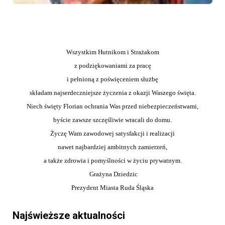
Wszystk
i
m Hutn
i
kom
i
Strażakom
z podz
i
ękowan
i
am
i
za pracę
i
pełn
i
oną z pośw
i
ęcen
i
em służbę
składam najserdeczniejsze życzenia z okazji Waszego święta.
Niech święty Florian ochrania Was przed niebezpieczeństwami,
byście zawsze szczęśliwie wracali do domu.
Życzę Wam zawodowej satysfakcji i realizacji
nawet najbardziej ambitnych zamierzeń,
a także zdrowia i pomyślności w życiu prywatnym.
Grażyna Dziedzic
Prezydent Miasta Ruda Śląska
Najświeższe aktualności