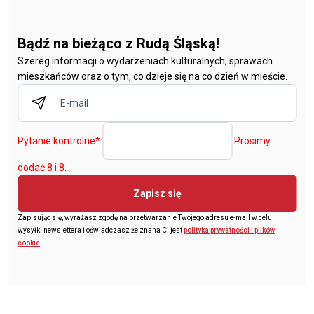
Bądź na bieżąco z Rudą Śląską!
Szereg informacji o wydarzeniach kulturalnych, sprawach
mieszkańców oraz o tym, co dzieje się na co dzień w mieście.
Pytanie kontrolne
*
Prosimy
dodać 8 i 8.
Zapisz się
Zapisując się, wyrażasz zgodę na przetwarzanie Twojego adresu e-mail w celu
wysyłki newslettera i oświadczasz że znana Ci jest
polityka prywatności i plików
cookie
.