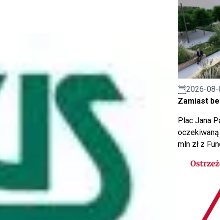
2026-08-
Zamiast bet
Plac Jana Pa
oczekiwaną 
mln zł z Fu