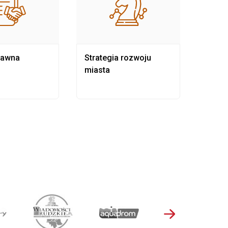
rawna
Strategia rozwoju
Pows
miasta
samo