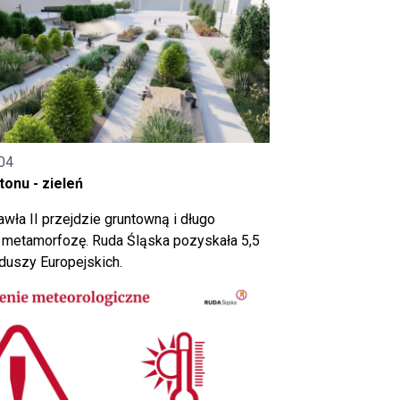
04
onu - zieleń
wła II przejdzie gruntowną i długo
metamorfozę. Ruda Śląska pozyskała 5,5
nduszy Europejskich.