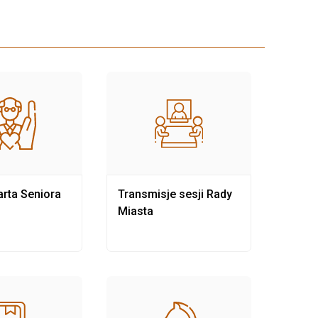
rta Seniora
Transmisje sesji Rady
Rewit
Miasta