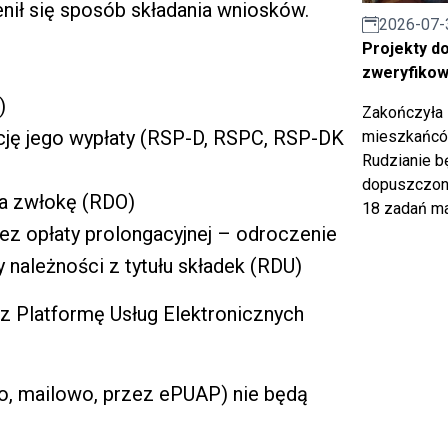
ił się sposób składania wniosków.
2026-07-
Projekty d
zweryfiko
)
Zakończyła 
cję jego wypłaty (RSP-D, RSPC, RSP-DK
mieszkańców
Rudzianie b
dopuszczony
za zwłokę (RDO)
18 zadań ma
bez opłaty prolongacyjnej – odroczenie
y należności z tytułu składek (RDU)
ez Platformę Usług Elektronicznych
o, mailowo, przez ePUAP) nie będą