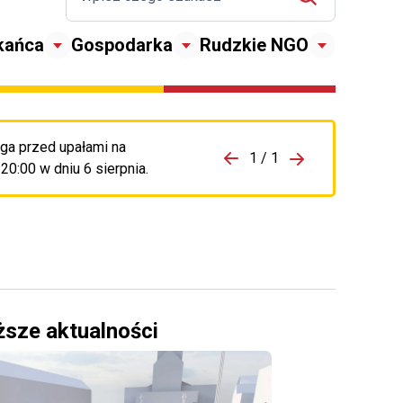
kańca
Gospodarka
Rudzkie NGO
ga przed upałami na
zejdź do porzpedniego komunikatu
1 / 1
Przejdź do nas
0:00 w dniu 6 sierpnia.
ższe aktualności