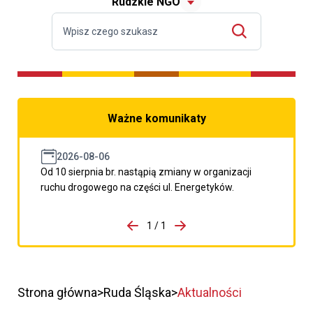
Rudzkie NGO
Ważne komunikaty
2026-08-06
Od 10 sierpnia br. nastąpią zmiany w organizacji
ruchu drogowego na części ul. Energetyków.
do porzpedniego komunikatu
1 / 1
Przejdź do następnego kom
Strona główna
Ruda Śląska
Aktualności