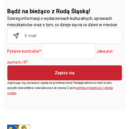
Bądź na bieżąco z Rudą Śląską!
Szereg informacji o wydarzeniach kulturalnych, sprawach
mieszkańców oraz o tym, co dzieje się na co dzień w mieście.
Pytanie kontrolne
*
Jaka jest
suma 6 i 9?
Zapisz się
Zapisując się, wyrażasz zgodę na przetwarzanie Twojego adresu e-mail w celu
wysyłki newslettera i oświadczasz że znana Ci jest
polityka prywatności i plików
cookie
.