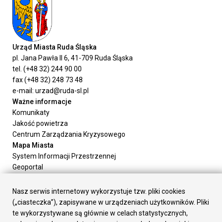
Urząd Miasta Ruda Śląska
pl. Jana Pawła II 6, 41-709 Ruda Śląska
tel. (+48 32) 244 90 00
fax (+48 32) 248 73 48
e-mail: urzad@ruda-sl.pl
Ważne informacje
Komunikaty
Jakość powietrza
Centrum Zarządzania Kryzysowego
Mapa Miasta
System Informacji Przestrzennej
Geoportal
Urząd Miasta
Załatw sprawę
Nasz serwis internetowy wykorzystuje tzw. pliki cookies
Prezydent Miasta
(„ciasteczka”), zapisywane w urządzeniach użytkowników. Pliki
Rada Miasta
te wykorzystywane są głównie w celach statystycznych,
Wydziały