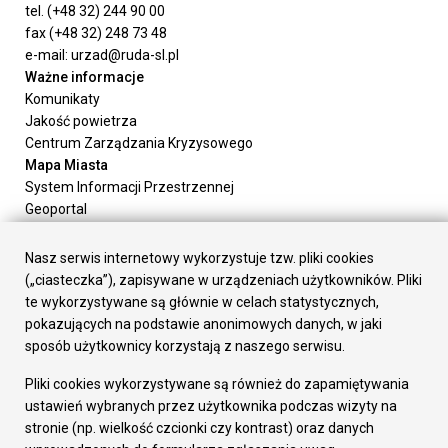
tel. (+48 32) 244 90 00
fax (+48 32) 248 73 48
e-mail: urzad@ruda-sl.pl
Ważne informacje
Komunikaty
Jakość powietrza
Centrum Zarządzania Kryzysowego
Mapa Miasta
System Informacji Przestrzennej
Geoportal
Urząd Miasta
Załatw sprawę
Nasz serwis internetowy wykorzystuje tzw. pliki cookies
Prezydent Miasta
(„ciasteczka”), zapisywane w urządzeniach użytkowników. Pliki
Rada Miasta
te wykorzystywane są głównie w celach statystycznych,
Wydziały
pokazujących na podstawie anonimowych danych, w jaki
Elektroniczna Skrzynka Podawcza
sposób użytkownicy korzystają z naszego serwisu.
Praca w Urzędzie
Pliki cookies wykorzystywane są również do zapamiętywania
Gospodarka
ustawień wybranych przez użytkownika podczas wizyty na
Fundusze europejskie
stronie (np. wielkość czcionki czy kontrast) oraz danych
Środki krajowe