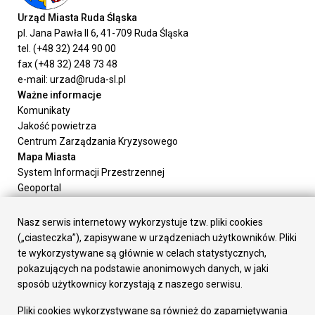
Urząd Miasta Ruda Śląska
pl. Jana Pawła II 6, 41-709 Ruda Śląska
tel. (+48 32) 244 90 00
fax (+48 32) 248 73 48
e-mail: urzad@ruda-sl.pl
Ważne informacje
Komunikaty
Jakość powietrza
Centrum Zarządzania Kryzysowego
Mapa Miasta
System Informacji Przestrzennej
Geoportal
Urząd Miasta
Załatw sprawę
Nasz serwis internetowy wykorzystuje tzw. pliki cookies
Prezydent Miasta
(„ciasteczka”), zapisywane w urządzeniach użytkowników. Pliki
Rada Miasta
te wykorzystywane są głównie w celach statystycznych,
Wydziały
pokazujących na podstawie anonimowych danych, w jaki
Elektroniczna Skrzynka Podawcza
sposób użytkownicy korzystają z naszego serwisu.
Praca w Urzędzie
Pliki cookies wykorzystywane są również do zapamiętywania
Gospodarka