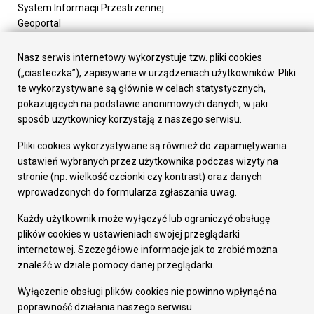
System Informacji Przestrzennej
Geoportal
Urząd Miasta
Załatw sprawę
Nasz serwis internetowy wykorzystuje tzw. pliki cookies
Prezydent Miasta
(„ciasteczka”), zapisywane w urządzeniach użytkowników. Pliki
Rada Miasta
te wykorzystywane są głównie w celach statystycznych,
Wydziały
pokazujących na podstawie anonimowych danych, w jaki
Elektroniczna Skrzynka Podawcza
sposób użytkownicy korzystają z naszego serwisu.
Praca w Urzędzie
Pliki cookies wykorzystywane są również do zapamiętywania
Gospodarka
ustawień wybranych przez użytkownika podczas wizyty na
Fundusze europejskie
stronie (np. wielkość czcionki czy kontrast) oraz danych
Środki krajowe
wprowadzonych do formularza zgłaszania uwag.
Oferty inwestycyjne
Strategia Rozwoju Miasta
Każdy użytkownik może wyłączyć lub ograniczyć obsługę
Pozostałe
plików cookies w ustawieniach swojej przeglądarki
Deklaracja dostępności
internetowej. Szczegółowe informacje jak to zrobić można
Dane osobowe
znaleźć w dziale pomocy danej przeglądarki.
Dodaj opinię o witrynie
© Urząd Miasta RUDA Śląska 2023
Wyłączenie obsługi plików cookies nie powinno wpłynąć na
poprawność działania naszego serwisu.