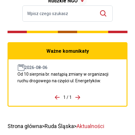
Rudzkie NGO
Ważne komunikaty
2026-08-06
Od 10 sierpnia br. nastąpią zmiany w organizacji
ruchu drogowego na części ul. Energetyków.
do porzpedniego komunikatu
1 / 1
Przejdź do następnego kom
Strona główna
Ruda Śląska
Aktualności