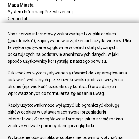
Mapa Miasta
System Informacji Przestrzennej
Geoportal
Urząd Miasta
Załatw sprawę
Nasz serwis internetowy wykorzystuje tzw. pliki cookies
Prezydent Miasta
(„ciasteczka”), zapisywane w urządzeniach użytkowników. Pliki
Rada Miasta
te wykorzystywane są głównie w celach statystycznych,
Wydziały
pokazujących na podstawie anonimowych danych, w jaki
Elektroniczna Skrzynka Podawcza
sposób użytkownicy korzystają z naszego serwisu.
Praca w Urzędzie
Pliki cookies wykorzystywane są również do zapamiętywania
Gospodarka
ustawień wybranych przez użytkownika podczas wizyty na
Fundusze europejskie
stronie (np. wielkość czcionki czy kontrast) oraz danych
Środki krajowe
wprowadzonych do formularza zgłaszania uwag.
Oferty inwestycyjne
Strategia Rozwoju Miasta
Każdy użytkownik może wyłączyć lub ograniczyć obsługę
Pozostałe
plików cookies w ustawieniach swojej przeglądarki
Deklaracja dostępności
internetowej. Szczegółowe informacje jak to zrobić można
Dane osobowe
znaleźć w dziale pomocy danej przeglądarki.
Dodaj opinię o witrynie
© Urząd Miasta RUDA Śląska 2023
Wyłączenie obsługi plików cookies nie powinno wpłynąć na