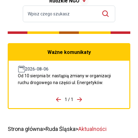
Rudzkie NGO
Ważne komunikaty
2026-08-06
Od 10 sierpnia br. nastąpią zmiany w organizacji
ruchu drogowego na części ul. Energetyków.
do porzpedniego komunikatu
1 / 1
Przejdź do następnego kom
Strona główna
Ruda Śląska
Aktualności