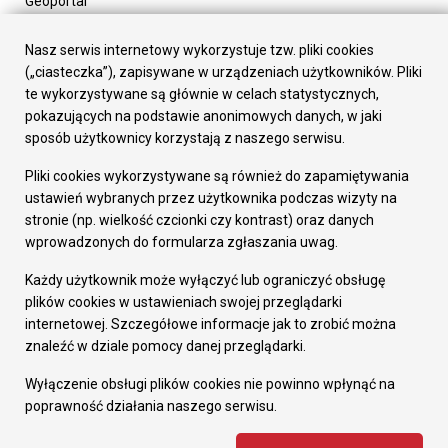
Geoportal
Urząd Miasta
Załatw sprawę
Nasz serwis internetowy wykorzystuje tzw. pliki cookies
Prezydent Miasta
(„ciasteczka”), zapisywane w urządzeniach użytkowników. Pliki
Rada Miasta
te wykorzystywane są głównie w celach statystycznych,
Wydziały
pokazujących na podstawie anonimowych danych, w jaki
Elektroniczna Skrzynka Podawcza
sposób użytkownicy korzystają z naszego serwisu.
Praca w Urzędzie
Pliki cookies wykorzystywane są również do zapamiętywania
Gospodarka
ustawień wybranych przez użytkownika podczas wizyty na
Fundusze europejskie
stronie (np. wielkość czcionki czy kontrast) oraz danych
Środki krajowe
wprowadzonych do formularza zgłaszania uwag.
Oferty inwestycyjne
Strategia Rozwoju Miasta
Każdy użytkownik może wyłączyć lub ograniczyć obsługę
Pozostałe
plików cookies w ustawieniach swojej przeglądarki
Deklaracja dostępności
internetowej. Szczegółowe informacje jak to zrobić można
Dane osobowe
znaleźć w dziale pomocy danej przeglądarki.
Dodaj opinię o witrynie
© Urząd Miasta RUDA Śląska 2023
Wyłączenie obsługi plików cookies nie powinno wpłynąć na
poprawność działania naszego serwisu.