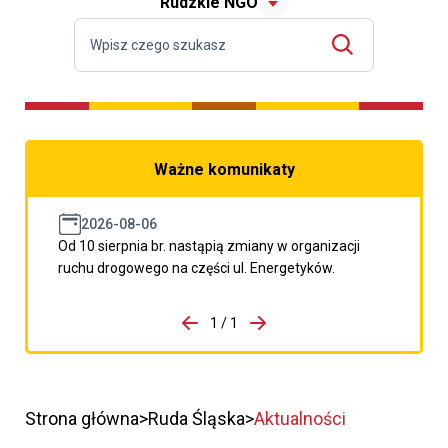
Rudzkie NGO
Ważne komunikaty
2026-08-06
Od 10 sierpnia br. nastąpią zmiany w organizacji
ruchu drogowego na części ul. Energetyków.
do porzpedniego komunikatu
1 / 1
Przejdź do następnego kom
Strona główna
Ruda Śląska
Aktualności