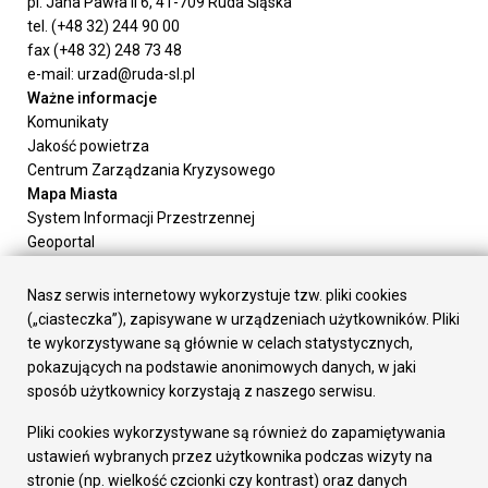
pl. Jana Pawła II 6, 41-709 Ruda Śląska
tel. (+48 32) 244 90 00
fax (+48 32) 248 73 48
e-mail: urzad@ruda-sl.pl
Ważne informacje
Komunikaty
Jakość powietrza
Centrum Zarządzania Kryzysowego
Mapa Miasta
System Informacji Przestrzennej
Geoportal
Urząd Miasta
Załatw sprawę
Nasz serwis internetowy wykorzystuje tzw. pliki cookies
Prezydent Miasta
(„ciasteczka”), zapisywane w urządzeniach użytkowników. Pliki
Rada Miasta
te wykorzystywane są głównie w celach statystycznych,
Wydziały
pokazujących na podstawie anonimowych danych, w jaki
Elektroniczna Skrzynka Podawcza
sposób użytkownicy korzystają z naszego serwisu.
Praca w Urzędzie
Pliki cookies wykorzystywane są również do zapamiętywania
Gospodarka
ustawień wybranych przez użytkownika podczas wizyty na
Fundusze europejskie
stronie (np. wielkość czcionki czy kontrast) oraz danych
Środki krajowe