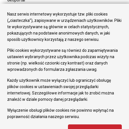
Urząd Miasta
Załatw sprawę
Nasz serwis internetowy wykorzystuje tzw. pliki cookies
Prezydent Miasta
(„ciasteczka”), zapisywane w urządzeniach użytkowników. Pliki
Rada Miasta
te wykorzystywane są głównie w celach statystycznych,
Wydziały
pokazujących na podstawie anonimowych danych, w jaki
Elektroniczna Skrzynka Podawcza
sposób użytkownicy korzystają z naszego serwisu.
Praca w Urzędzie
Pliki cookies wykorzystywane są również do zapamiętywania
Gospodarka
ustawień wybranych przez użytkownika podczas wizyty na
Fundusze europejskie
stronie (np. wielkość czcionki czy kontrast) oraz danych
Środki krajowe
wprowadzonych do formularza zgłaszania uwag.
Oferty inwestycyjne
Strategia Rozwoju Miasta
Każdy użytkownik może wyłączyć lub ograniczyć obsługę
Pozostałe
plików cookies w ustawieniach swojej przeglądarki
Deklaracja dostępności
internetowej. Szczegółowe informacje jak to zrobić można
Dane osobowe
znaleźć w dziale pomocy danej przeglądarki.
Dodaj opinię o witrynie
© Urząd Miasta RUDA Śląska 2023
Wyłączenie obsługi plików cookies nie powinno wpłynąć na
poprawność działania naszego serwisu.