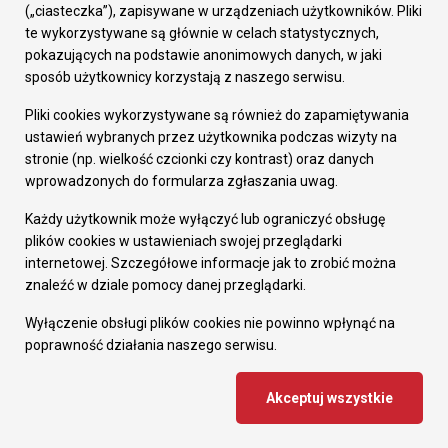
Prezydent Miasta
(„ciasteczka”), zapisywane w urządzeniach użytkowników. Pliki
Rada Miasta
te wykorzystywane są głównie w celach statystycznych,
Wydziały
pokazujących na podstawie anonimowych danych, w jaki
Elektroniczna Skrzynka Podawcza
sposób użytkownicy korzystają z naszego serwisu.
Praca w Urzędzie
Pliki cookies wykorzystywane są również do zapamiętywania
Gospodarka
ustawień wybranych przez użytkownika podczas wizyty na
Fundusze europejskie
stronie (np. wielkość czcionki czy kontrast) oraz danych
Środki krajowe
wprowadzonych do formularza zgłaszania uwag.
Oferty inwestycyjne
Strategia Rozwoju Miasta
Każdy użytkownik może wyłączyć lub ograniczyć obsługę
Pozostałe
plików cookies w ustawieniach swojej przeglądarki
Deklaracja dostępności
internetowej. Szczegółowe informacje jak to zrobić można
Dane osobowe
znaleźć w dziale pomocy danej przeglądarki.
Dodaj opinię o witrynie
© Urząd Miasta RUDA Śląska 2023
Wyłączenie obsługi plików cookies nie powinno wpłynąć na
poprawność działania naszego serwisu.
Projekt i wdrożenie - MIGOMEDIA
Akceptuj wszystkie