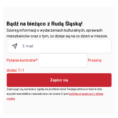
Bądź na bieżąco z Rudą Śląską!
Szereg informacji o wydarzeniach kulturalnych, sprawach
mieszkańców oraz o tym, co dzieje się na co dzień w mieście.
Pytanie kontrolne
*
Prosimy
dodać 7 i 1.
Zapisz się
Zapisując się, wyrażasz zgodę na przetwarzanie Twojego adresu e-mail w celu
wysyłki newslettera i oświadczasz że znana Ci jest
polityka prywatności i plików
cookie
.