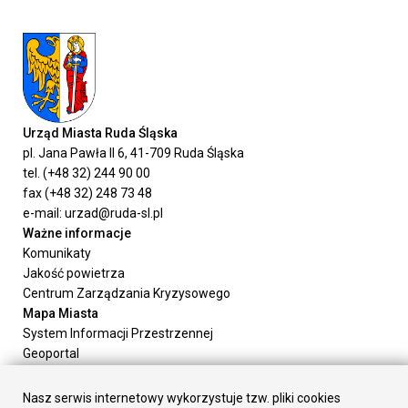
Urząd Miasta Ruda Śląska
pl. Jana Pawła II 6, 41-709 Ruda Śląska
tel. (+48 32) 244 90 00
fax (+48 32) 248 73 48
e-mail: urzad@ruda-sl.pl
Ważne informacje
Komunikaty
Jakość powietrza
Centrum Zarządzania Kryzysowego
Mapa Miasta
System Informacji Przestrzennej
Geoportal
Urząd Miasta
Załatw sprawę
Nasz serwis internetowy wykorzystuje tzw. pliki cookies