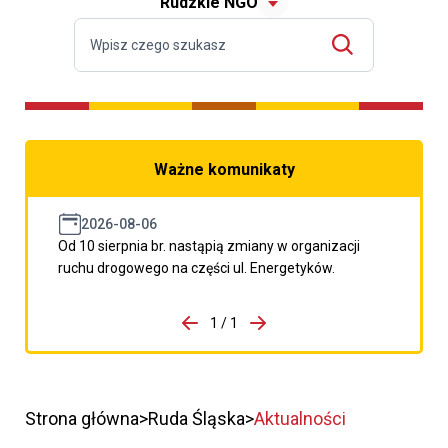
Rudzkie NGO
Ważne komunikaty
2026-08-06
Od 10 sierpnia br. nastąpią zmiany w organizacji
ruchu drogowego na części ul. Energetyków.
do porzpedniego komunikatu
1 / 1
Przejdź do następnego kom
Strona główna
Ruda Śląska
Aktualności