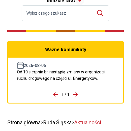
Rudzkie NGO
Ważne komunikaty
2026-08-06
Od 10 sierpnia br. nastąpią zmiany w organizacji
ruchu drogowego na części ul. Energetyków.
do porzpedniego komunikatu
1 / 1
Przejdź do następnego kom
Strona główna
Ruda Śląska
Aktualności