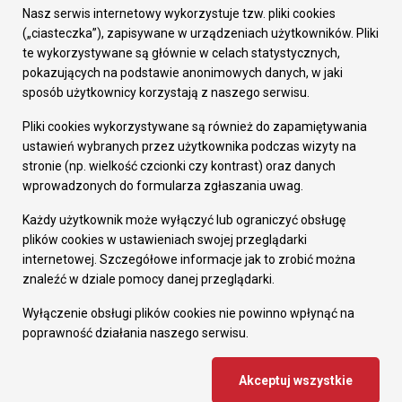
Załatw sprawę
Nasz serwis internetowy wykorzystuje tzw. pliki cookies
Prezydent Miasta
(„ciasteczka”), zapisywane w urządzeniach użytkowników. Pliki
Rada Miasta
te wykorzystywane są głównie w celach statystycznych,
Wydziały
pokazujących na podstawie anonimowych danych, w jaki
Elektroniczna Skrzynka Podawcza
sposób użytkownicy korzystają z naszego serwisu.
Praca w Urzędzie
Pliki cookies wykorzystywane są również do zapamiętywania
Gospodarka
ustawień wybranych przez użytkownika podczas wizyty na
Fundusze europejskie
stronie (np. wielkość czcionki czy kontrast) oraz danych
Środki krajowe
wprowadzonych do formularza zgłaszania uwag.
Oferty inwestycyjne
Strategia Rozwoju Miasta
Każdy użytkownik może wyłączyć lub ograniczyć obsługę
Pozostałe
plików cookies w ustawieniach swojej przeglądarki
Deklaracja dostępności
internetowej. Szczegółowe informacje jak to zrobić można
Dane osobowe
znaleźć w dziale pomocy danej przeglądarki.
Dodaj opinię o witrynie
© Urząd Miasta RUDA Śląska 2023
Wyłączenie obsługi plików cookies nie powinno wpłynąć na
poprawność działania naszego serwisu.
Projekt i wdrożenie - MIGOMEDIA
Akceptuj wszystkie