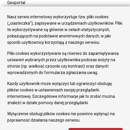
Geoportal
Urząd Miasta
Załatw sprawę
Nasz serwis internetowy wykorzystuje tzw. pliki cookies
Prezydent Miasta
(„ciasteczka”), zapisywane w urządzeniach użytkowników. Pliki
Rada Miasta
te wykorzystywane są głównie w celach statystycznych,
Wydziały
pokazujących na podstawie anonimowych danych, w jaki
Elektroniczna Skrzynka Podawcza
sposób użytkownicy korzystają z naszego serwisu.
Praca w Urzędzie
Pliki cookies wykorzystywane są również do zapamiętywania
Gospodarka
ustawień wybranych przez użytkownika podczas wizyty na
Fundusze europejskie
stronie (np. wielkość czcionki czy kontrast) oraz danych
Środki krajowe
wprowadzonych do formularza zgłaszania uwag.
Oferty inwestycyjne
Strategia Rozwoju Miasta
Każdy użytkownik może wyłączyć lub ograniczyć obsługę
Pozostałe
plików cookies w ustawieniach swojej przeglądarki
Deklaracja dostępności
internetowej. Szczegółowe informacje jak to zrobić można
Dane osobowe
znaleźć w dziale pomocy danej przeglądarki.
Dodaj opinię o witrynie
© Urząd Miasta RUDA Śląska 2023
Wyłączenie obsługi plików cookies nie powinno wpłynąć na
poprawność działania naszego serwisu.