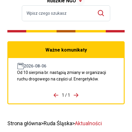
Rudzkie NGO
Ważne komunikaty
2026-08-06
Od 10 sierpnia br. nastąpią zmiany w organizacji
ruchu drogowego na części ul. Energetyków.
do porzpedniego komunikatu
1 / 1
Przejdź do następnego kom
Strona główna
Ruda Śląska
Aktualności