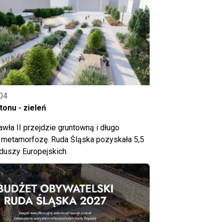
04
onu - zieleń
wła II przejdzie gruntowną i długo
metamorfozę. Ruda Śląska pozyskała 5,5
nduszy Europejskich.