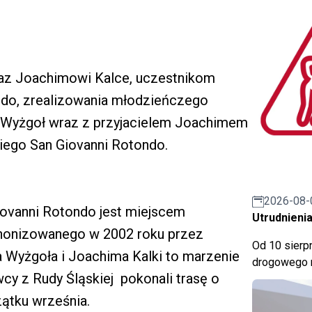
raz Joachimowi Kalce, uczestnikom
ondo, zrealizowania młodzieńczego
Jan Wyżgoł wraz z przyjacielem Joachimem
iego San Giovanni Rotondo.
2026-08-
iovanni Rotondo jest miejscem
Utrudnienia
anonizowanego w 2002 roku przez
Od 10 sierpn
a Wyżgoła i Joachima Kalki to marzenie
drogowego n
wcy z Rudy Śląskiej pokonali trasę o
zątku września.