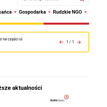
kańca
Gospodarka
Rudzkie NGO
 na części ul.
zejdź do porzpedniego komunikatu
1 / 1
Przejdź do nas
ższe aktualności