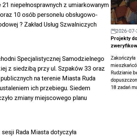
ie 21 niepełnosprawnych z umiarkowanym
 oraz 10 osób personelu obsługowo-
odowej ? Zakład Usług Szwalniczych
2026-07-
Projekty d
zweryfiko
Zakończyła 
ychodni Specjalistycznej Samodzielnego
mieszkańców
ej z siedzibą przy ul. Szpaków 33 oraz
Rudzianie b
 publicznych na terenie Miasta Ruda
dopuszczony
18 zadań ma
 ustaleniem ich przebiegu. Siedem
czyło zmiany miejscowego planu
 sesji Rada Miasta dotyczyła