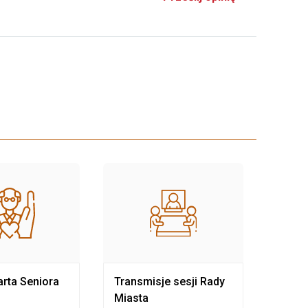
rta Seniora
Transmisje sesji Rady
Rewit
Miasta