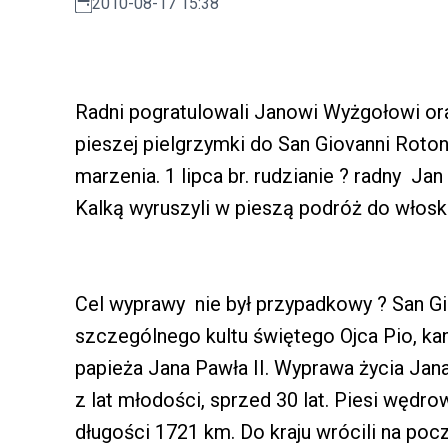
2010-08-17 15:38
Radni pogratulowali Janowi Wyżgołowi o
pieszej pielgrzymki do San Giovanni Rot
marzenia. 1 lipca br. rudzianie ? radny 
Kalką wyruszyli w pieszą podróż do włosk
Cel wyprawy nie był przypadkowy ? San G
szczególnego kultu świętego Ojca Pio, k
papieża Jana Pawła II. Wyprawa życia Jan
z lat młodości, sprzed 30 lat. Piesi wędro
długości 1721 km. Do kraju wrócili na poc