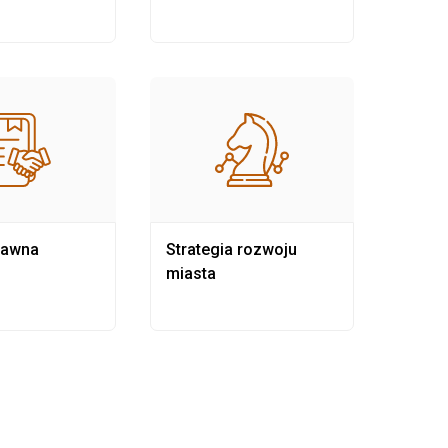
rawna
Strategia rozwoju
Pows
miasta
samo