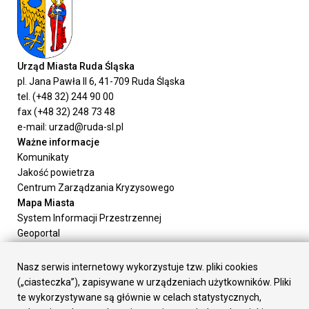
Urząd Miasta Ruda Śląska
pl. Jana Pawła II 6, 41-709 Ruda Śląska
tel. (+48 32) 244 90 00
fax (+48 32) 248 73 48
e-mail: urzad@ruda-sl.pl
Ważne informacje
Komunikaty
Jakość powietrza
Centrum Zarządzania Kryzysowego
Mapa Miasta
System Informacji Przestrzennej
Geoportal
Urząd Miasta
Załatw sprawę
Nasz serwis internetowy wykorzystuje tzw. pliki cookies
Prezydent Miasta
(„ciasteczka”), zapisywane w urządzeniach użytkowników. Pliki
Rada Miasta
te wykorzystywane są głównie w celach statystycznych,