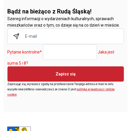
Bądź na bieżąco z Rudą Śląską!
Szereg informacji o wydarzeniach kulturalnych, sprawach
mieszkańców oraz o tym, co dzieje się na co dzień w mieście.
Pytanie kontrolne
*
Jaka jest
suma 5 i 8?
Zapisz się
Zapisując się, wyrażasz zgodę na przetwarzanie Twojego adresu e-mail w celu
wysyłki newslettera i oświadczasz że znana Ci jest
polityka prywatności i plików
cookie
.