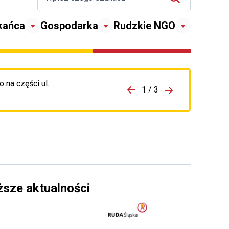
kańca
Gospodarka
Rudzkie NGO
 na części ul.
zejdź do porzpedniego komunikatu
1 / 3
Przejdź do nas
ższe aktualności