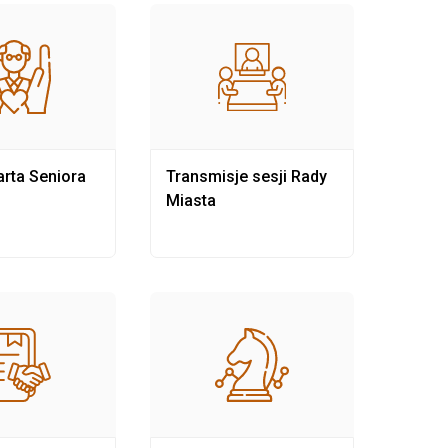
rta Seniora
Transmisje sesji Rady
Rewit
Miasta