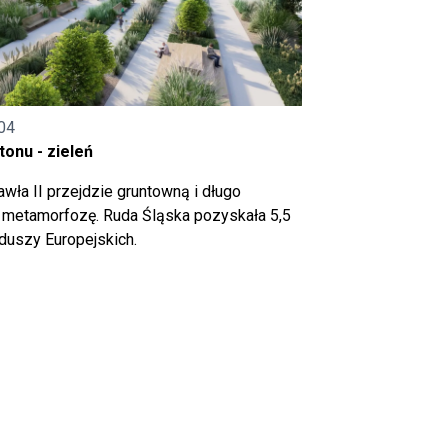
04
onu - zieleń
wła II przejdzie gruntowną i długo
metamorfozę. Ruda Śląska pozyskała 5,5
nduszy Europejskich.