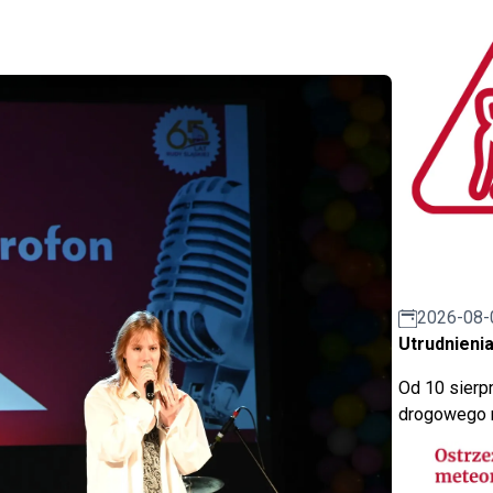
2026-08-
Utrudnienia
Od 10 sierpn
drogowego n