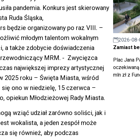
siła pandemia. Konkurs jest skierowany
sta Ruda Śląska,
rs będzie organizowany po raz VIII. –
możliwić młodym talentom wokalnym
2026-08-
i, a także zdobycie doświadczenia
Zamiast bet
 przewodniczący MRM. - Zwycięzca
Plac Jana Pa
czas największej imprezy artystycznej
oczekiwaną 
mln zł z Fu
w 2025 roku – Święta Miasta, wśród
 się ono w niedzielę, 15 czerwca –
o, opiekun Młodzieżowej Rady Miasta.
gą wziąć udział zarówno soliści, jak i
est wokalista, a jeden zespół może
za się również, aby podczas