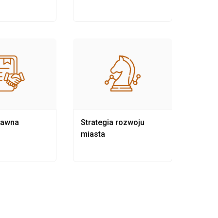
rawna
Strategia rozwoju
Pows
miasta
samo