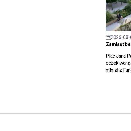
2026-08-
Zamiast bet
Plac Jana Pa
oczekiwaną 
mln zł z Fu