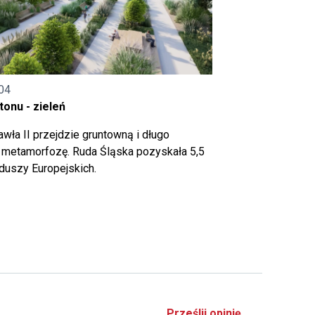
04
onu - zieleń
wła II przejdzie gruntowną i długo
metamorfozę. Ruda Śląska pozyskała 5,5
nduszy Europejskich.
Prześlij opinię