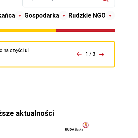
kańca
Gospodarka
Rudzkie NGO
 na części ul.
zejdź do porzpedniego komunikatu
1 / 3
Przejdź do nas
ższe aktualności