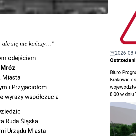
, ale się nie kończy…”
2026-08-
łym odejściem
Ostrzeżeni
 Mróz
Biuro Prog
a Miasta
Krakowie os
zym i Przyjaciołom
województwa
8:00 w dniu 
e wyrazy współczucia
Dziedzic
ta Ruda Śląska
mi Urzędu Miasta