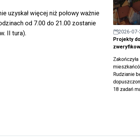
ie uzyskał więcej niż połowy ważnie
odzinach od 7.00 do 21.00 zostanie
2026-07-
 II tura).
Projekty d
zweryfiko
Zakończyła 
mieszkańców
Rudzianie b
dopuszczony
18 zadań ma