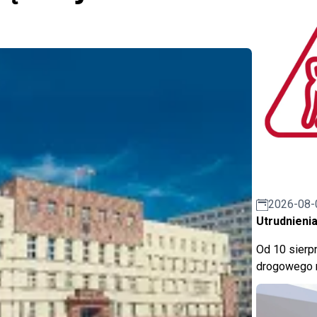
2026-08-
Utrudnienia
Od 10 sierpn
drogowego n