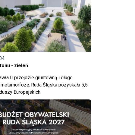
04
onu - zieleń
wła II przejdzie gruntowną i długo
metamorfozę. Ruda Śląska pozyskała 5,5
nduszy Europejskich.