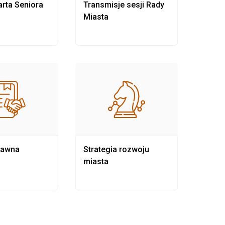
rta Seniora
Transmisje sesji Rady
Rewit
Miasta
rawna
Strategia rozwoju
Pows
miasta
samo