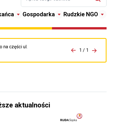
kańca
Gospodarka
Rudzkie NGO
 na części ul.
zejdź do porzpedniego komunikatu
1 / 1
Przejdź do nas
ższe aktualności