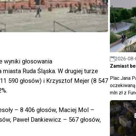
2026-08-
e wyniki głosowania
Zamiast bet
miasta Ruda Śląska. W drugiej turze
Plac Jana Pa
11 590 głosów) i Krzysztof Mejer (8 547
oczekiwaną 
2%.
mln zł z Fu
soły – 8 406 głosów, Maciej Mol –
osów, Paweł Dankiewicz – 567 głosów,