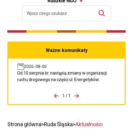
Rudzkie NGO
Ważne komunikaty
2026-08-06
Od 10 sierpnia br. nastąpią zmiany w organizacji
ruchu drogowego na części ul. Energetyków.
do porzpedniego komunikatu
1 / 1
Przejdź do następnego kom
Strona główna
Ruda Śląska
Aktualności