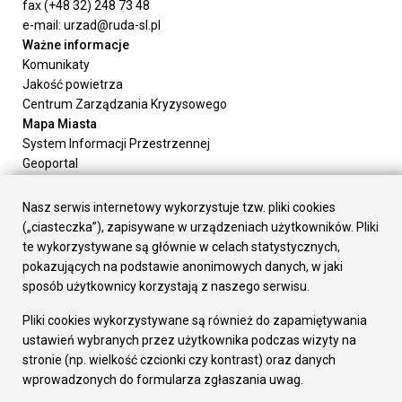
fax (+48 32) 248 73 48
e-mail: urzad@ruda-sl.pl
Ważne informacje
Komunikaty
Jakość powietrza
Centrum Zarządzania Kryzysowego
Mapa Miasta
System Informacji Przestrzennej
Geoportal
Urząd Miasta
Załatw sprawę
Nasz serwis internetowy wykorzystuje tzw. pliki cookies
Prezydent Miasta
(„ciasteczka”), zapisywane w urządzeniach użytkowników. Pliki
Rada Miasta
te wykorzystywane są głównie w celach statystycznych,
Wydziały
pokazujących na podstawie anonimowych danych, w jaki
Elektroniczna Skrzynka Podawcza
sposób użytkownicy korzystają z naszego serwisu.
Praca w Urzędzie
Pliki cookies wykorzystywane są również do zapamiętywania
Gospodarka
ustawień wybranych przez użytkownika podczas wizyty na
Fundusze europejskie
stronie (np. wielkość czcionki czy kontrast) oraz danych
Środki krajowe
wprowadzonych do formularza zgłaszania uwag.
Oferty inwestycyjne
Strategia Rozwoju Miasta