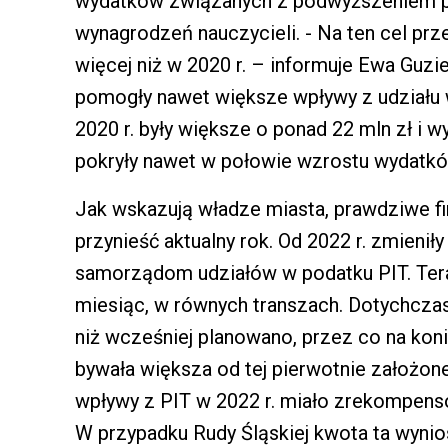
wydatków związanych z podwyższeniem pen
wynagrodzeń nauczycieli. - Na ten cel prz
więcej niż w 2020 r. – informuje Ewa Guziel
pomogły nawet większe wpływy z udziału 
2020 r. były większe o ponad 22 mln zł i wy
pokryły nawet w połowie wzrostu wydatkó
Jak wskazują władze miasta, prawdziwe 
przynieść aktualny rok. Od 2022 r. zmieni
samorządom udziałów w podatku PIT. Teraz
miesiąc, w równych transzach. Dotychczas
niż wcześniej planowano, przez co na ko
bywała większa od tej pierwotnie założonej
wpływy z PIT w 2022 r. miało zrekompenso
W przypadku Rudy Śląskiej kwota ta wyniosł