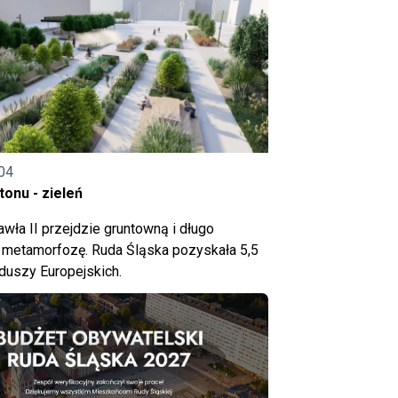
04
onu - zieleń
wła II przejdzie gruntowną i długo
metamorfozę. Ruda Śląska pozyskała 5,5
nduszy Europejskich.