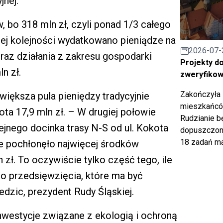
jnej.
 bo 318 mln zł, czyli ponad 1/3 całego
zej kolejności wydatkowano pieniądze na
2026-07-
raz działania z zakresu gospodarki
Projekty d
n zł.
zweryfiko
Zakończyła 
iększa pula pieniędzy tradycyjnie
mieszkańców
ota 17,9 mln zł. – W drugiej połowie
Rudzianie b
jnego docinka trasy N-S od ul. Kokota
dopuszczony
18 zadań ma
nie pochłonęło najwięcej środków
zł. To oczywiście tylko część tego, ile
go przedsięwzięcia, które ma być
dzic, prezydent Rudy Śląskiej.
nwestycje związane z ekologią i ochroną