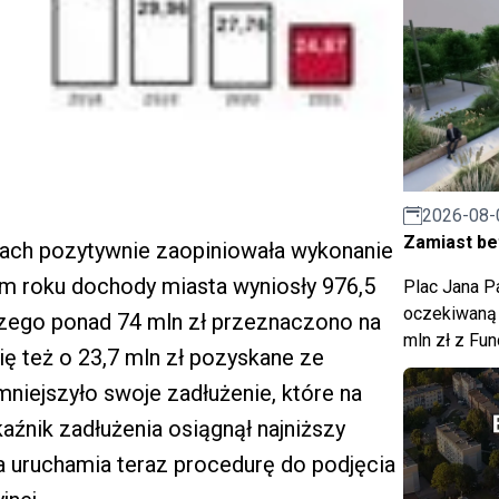
2026-08-
Zamiast bet
ach pozytywnie zaopiniowała wykonanie
łym roku dochody miasta wyniosły 976,5
Plac Jana Pa
oczekiwaną 
 czego ponad 74 mln zł przeznaczono na
mln zł z Fu
ę też o 23,7 mln zł pozyskane ze
niejszyło swoje zadłużenie, które na
kaźnik zadłużenia osiągnął najniższy
a uruchamia teraz procedurę do podjęcia