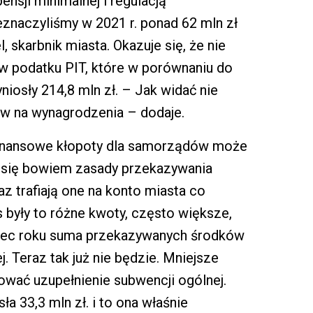
sji minimalnej i regulacją
eznaczyliśmy w 2021 r. ponad 62 mln zł
, skarbnik miasta. Okazuje się, że nie
w podatku PIT, które w porównaniu do
niosły 214,8 mln zł. – Jak widać nie
w na wynagrodzenia – dodaje.
finansowe kłopoty dla samorządów może
ły się bowiem zasady przekazywania
 trafiają one na konto miasta co
 były to różne kwoty, często większe,
niec roku suma przekazywanych środków
. Teraz tak już nie będzie. Mniejsze
wać uzupełnienie subwencji ogólnej.
a 33,3 mln zł. i to ona właśnie