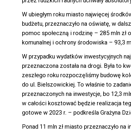
przez rudzkich radnych uchwały absolutory
W ubiegłym roku miasto najwięcej środków,
budżetu, przeznaczyło na oświatę, w dals
pomoc społeczną i rodzinę – 285 mln zł o
komunalnej i ochrony środowiska – 93,3 ml
W przypadku wydatków inwestycyjnych najw
przeznaczona została na drogi. Była to kw
zeszłego roku rozpoczęliśmy budowę kole
do ul. Bielszowickiej. To właśnie to zada
przeznaczonych na inwestycje, bo 12,3 mln 
w całości kosztować będzie realizacja te
gotowe w 2023 r. – podkreśla Grażyna Dzie
Ponad 11 mln zł miasto przeznaczyło na i