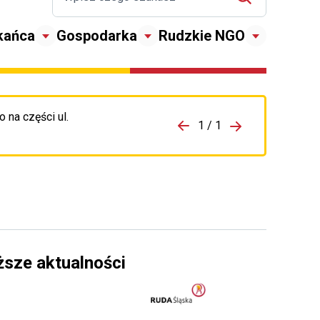
kańca
Gospodarka
Rudzkie NGO
 na części ul.
zejdź do porzpedniego komunikatu
1 / 1
Przejdź do nas
ższe aktualności