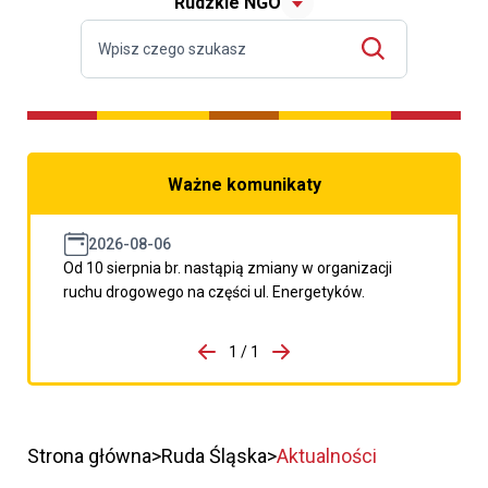
Rudzkie NGO
Ważne komunikaty
2026-08-06
Od 10 sierpnia br. nastąpią zmiany w organizacji
ruchu drogowego na części ul. Energetyków.
do porzpedniego komunikatu
1 / 1
Przejdź do następnego kom
Strona główna
Ruda Śląska
Aktualności