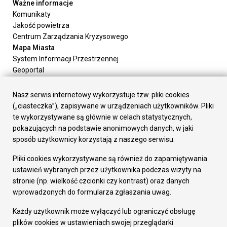
Ważne informacje
Komunikaty
Jakość powietrza
Centrum Zarządzania Kryzysowego
Mapa Miasta
System Informacji Przestrzennej
Geoportal
Urząd Miasta
Załatw sprawę
Nasz serwis internetowy wykorzystuje tzw. pliki cookies
Prezydent Miasta
(„ciasteczka”), zapisywane w urządzeniach użytkowników. Pliki
Rada Miasta
te wykorzystywane są głównie w celach statystycznych,
Wydziały
pokazujących na podstawie anonimowych danych, w jaki
Elektroniczna Skrzynka Podawcza
sposób użytkownicy korzystają z naszego serwisu.
Praca w Urzędzie
Pliki cookies wykorzystywane są również do zapamiętywania
Gospodarka
ustawień wybranych przez użytkownika podczas wizyty na
Fundusze europejskie
stronie (np. wielkość czcionki czy kontrast) oraz danych
Środki krajowe
wprowadzonych do formularza zgłaszania uwag.
Oferty inwestycyjne
Strategia Rozwoju Miasta
Każdy użytkownik może wyłączyć lub ograniczyć obsługę
Pozostałe
plików cookies w ustawieniach swojej przeglądarki
Deklaracja dostępności