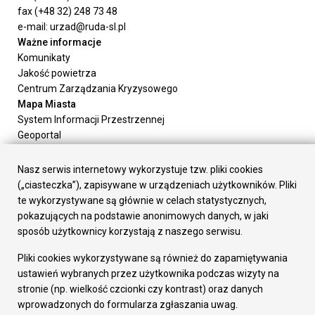
fax (+48 32) 248 73 48
e-mail: urzad@ruda-sl.pl
Ważne informacje
Komunikaty
Jakość powietrza
Centrum Zarządzania Kryzysowego
Mapa Miasta
System Informacji Przestrzennej
Geoportal
Urząd Miasta
Załatw sprawę
Nasz serwis internetowy wykorzystuje tzw. pliki cookies
Prezydent Miasta
(„ciasteczka”), zapisywane w urządzeniach użytkowników. Pliki
Rada Miasta
te wykorzystywane są głównie w celach statystycznych,
Wydziały
pokazujących na podstawie anonimowych danych, w jaki
Elektroniczna Skrzynka Podawcza
sposób użytkownicy korzystają z naszego serwisu.
Praca w Urzędzie
Pliki cookies wykorzystywane są również do zapamiętywania
Gospodarka
ustawień wybranych przez użytkownika podczas wizyty na
Fundusze europejskie
stronie (np. wielkość czcionki czy kontrast) oraz danych
Środki krajowe
wprowadzonych do formularza zgłaszania uwag.
Oferty inwestycyjne