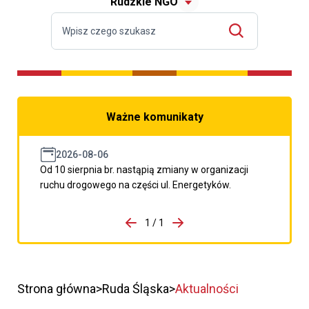
Rudzkie NGO
Ważne komunikaty
2026-08-06
Od 10 sierpnia br. nastąpią zmiany w organizacji
ruchu drogowego na części ul. Energetyków.
do porzpedniego komunikatu
1 / 1
Przejdź do następnego kom
Strona główna
Ruda Śląska
Aktualności