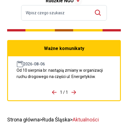
Rudzkie NGO
Ważne komunikaty
2026-08-06
Od 10 sierpnia br. nastąpią zmiany w organizacji
ruchu drogowego na części ul. Energetyków.
do porzpedniego komunikatu
1 / 1
Przejdź do następnego kom
Strona główna
Ruda Śląska
Aktualności