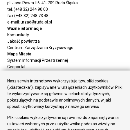
pl. Jana Pawła II 6, 41-709 Ruda Śląska
tel. (+48 32) 244 90 00
fax (+48 32) 248 73 48
e-mail: urzad@ruda-sl.pl
Ważne informacje
Komunikaty
Jakość powietrza
Centrum Zarządzania Kryzysowego
Mapa Miasta
System Informacji Przestrzennej
Geoportal
Urząd Miasta
Załatw sprawę
Nasz serwis internetowy wykorzystuje tzw. pliki cookies
Prezydent Miasta
(„ciasteczka”), zapisywane w urządzeniach użytkowników. Pliki
Rada Miasta
te wykorzystywane są głównie w celach statystycznych,
Wydziały
pokazujących na podstawie anonimowych danych, w jaki
Elektroniczna Skrzynka Podawcza
sposób użytkownicy korzystają z naszego serwisu.
Praca w Urzędzie
Pliki cookies wykorzystywane są również do zapamiętywania
Gospodarka
ustawień wybranych przez użytkownika podczas wizyty na
Fundusze europejskie