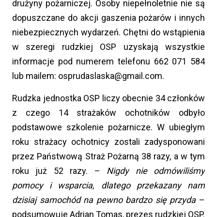
drużyny pożarniczej. Osoby niepełnoletnie nie są
dopuszczane do akcji gaszenia pożarów i innych
niebezpiecznych wydarzeń. Chętni do wstąpienia
w szeregi rudzkiej OSP uzyskają wszystkie
informacje pod numerem telefonu 662 071 584
lub mailem: osprudaslaska@gmail.com.
Rudzka jednostka OSP liczy obecnie 34 członków
z czego 14 strażaków ochotników odbyło
podstawowe szkolenie pożarnicze. W ubiegłym
roku strażacy ochotnicy zostali zadysponowani
przez Państwową Straż Pożarną 38 razy, a w tym
roku już 52 razy. –
Nigdy nie odmówiliśmy
pomocy i wsparcia, dlatego przekazany nam
dzisiaj samochód na pewno bardzo się przyda
–
podsumowuje Adrian Tomas, prezes rudzkiej OSP.