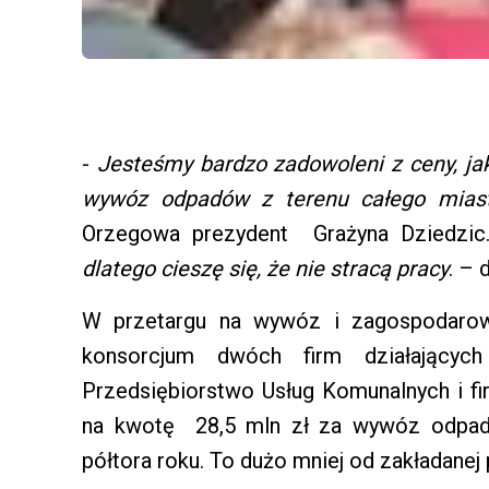
-
Jesteśmy bardzo zadowoleni z ceny, ja
wywóz odpadów z terenu całego mias
Orzegowa prezydent Grażyna Dziedzic
dlatego cieszę się, że nie stracą pracy
. – 
W przetargu na wywóz i zagospodarow
konsorcjum dwóch firm działającyc
Przedsiębiorstwo Usług Komunalnych i fi
na kwotę 28,5 mln zł za wywóz odpadó
półtora roku. To dużo mniej od zakładanej