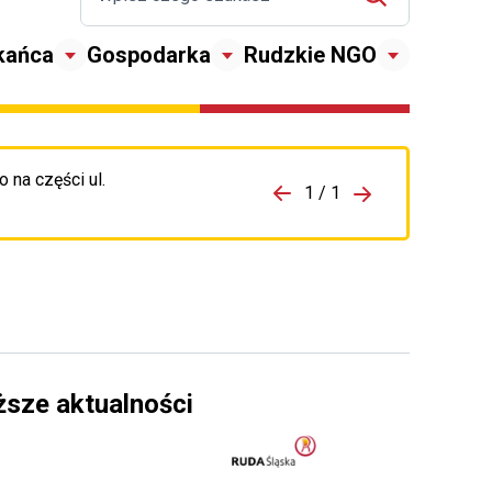
kańca
Gospodarka
Rudzkie NGO
 na części ul.
zejdź do porzpedniego komunikatu
1 / 1
Przejdź do nas
ższe aktualności