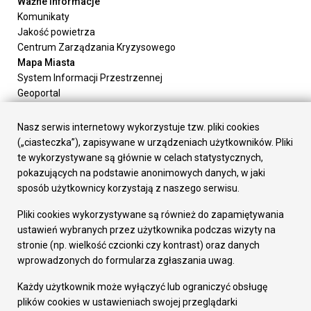
Ważne informacje
Komunikaty
Jakość powietrza
Centrum Zarządzania Kryzysowego
Mapa Miasta
System Informacji Przestrzennej
Geoportal
Urząd Miasta
Załatw sprawę
Nasz serwis internetowy wykorzystuje tzw. pliki cookies
Prezydent Miasta
(„ciasteczka”), zapisywane w urządzeniach użytkowników. Pliki
Rada Miasta
te wykorzystywane są głównie w celach statystycznych,
Wydziały
pokazujących na podstawie anonimowych danych, w jaki
Elektroniczna Skrzynka Podawcza
sposób użytkownicy korzystają z naszego serwisu.
Praca w Urzędzie
Pliki cookies wykorzystywane są również do zapamiętywania
Gospodarka
ustawień wybranych przez użytkownika podczas wizyty na
Fundusze europejskie
stronie (np. wielkość czcionki czy kontrast) oraz danych
Środki krajowe
wprowadzonych do formularza zgłaszania uwag.
Oferty inwestycyjne
Strategia Rozwoju Miasta
Każdy użytkownik może wyłączyć lub ograniczyć obsługę
Pozostałe
plików cookies w ustawieniach swojej przeglądarki
Deklaracja dostępności