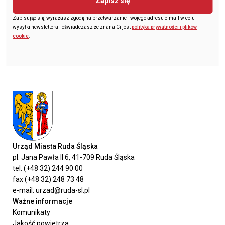
Zapisz się
Zapisując się, wyrażasz zgodę na przetwarzanie Twojego adresu e-mail w celu
wysyłki newslettera i oświadczasz że znana Ci jest
polityka prywatności i plików
cookie
.
Urząd Miasta Ruda Śląska
pl. Jana Pawła II 6, 41-709 Ruda Śląska
tel. (+48 32) 244 90 00
fax (+48 32) 248 73 48
e-mail: urzad@ruda-sl.pl
Ważne informacje
Komunikaty
Jakość powietrza