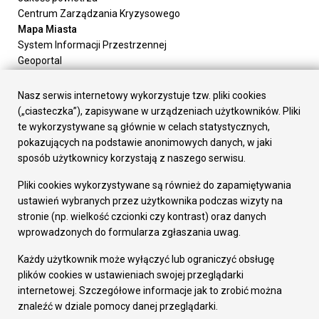
Centrum Zarządzania Kryzysowego
Mapa Miasta
System Informacji Przestrzennej
Geoportal
Urząd Miasta
Załatw sprawę
Nasz serwis internetowy wykorzystuje tzw. pliki cookies
Prezydent Miasta
(„ciasteczka”), zapisywane w urządzeniach użytkowników. Pliki
Rada Miasta
te wykorzystywane są głównie w celach statystycznych,
Wydziały
pokazujących na podstawie anonimowych danych, w jaki
Elektroniczna Skrzynka Podawcza
sposób użytkownicy korzystają z naszego serwisu.
Praca w Urzędzie
Pliki cookies wykorzystywane są również do zapamiętywania
Gospodarka
ustawień wybranych przez użytkownika podczas wizyty na
Fundusze europejskie
stronie (np. wielkość czcionki czy kontrast) oraz danych
Środki krajowe
wprowadzonych do formularza zgłaszania uwag.
Oferty inwestycyjne
Strategia Rozwoju Miasta
Każdy użytkownik może wyłączyć lub ograniczyć obsługę
Pozostałe
plików cookies w ustawieniach swojej przeglądarki
Deklaracja dostępności
internetowej. Szczegółowe informacje jak to zrobić można
Dane osobowe
znaleźć w dziale pomocy danej przeglądarki.
Dodaj opinię o witrynie