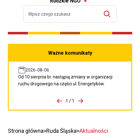
Rudzkie NGO
Ważne komunikaty
2026-08-06
Od 10 sierpnia br. nastąpią zmiany w organizacji
ruchu drogowego na części ul. Energetyków.
do porzpedniego komunikatu
1 / 1
Przejdź do następnego kom
Strona główna
Ruda Śląska
Aktualności