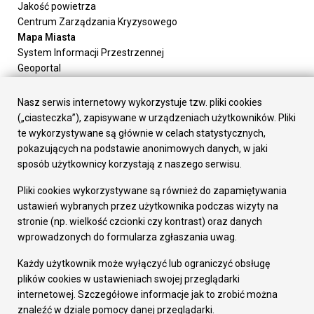
Jakość powietrza
Centrum Zarządzania Kryzysowego
Mapa Miasta
System Informacji Przestrzennej
Geoportal
Urząd Miasta
Załatw sprawę
Nasz serwis internetowy wykorzystuje tzw. pliki cookies
Prezydent Miasta
(„ciasteczka”), zapisywane w urządzeniach użytkowników. Pliki
Rada Miasta
te wykorzystywane są głównie w celach statystycznych,
Wydziały
pokazujących na podstawie anonimowych danych, w jaki
Elektroniczna Skrzynka Podawcza
sposób użytkownicy korzystają z naszego serwisu.
Praca w Urzędzie
Pliki cookies wykorzystywane są również do zapamiętywania
Gospodarka
ustawień wybranych przez użytkownika podczas wizyty na
Fundusze europejskie
stronie (np. wielkość czcionki czy kontrast) oraz danych
Środki krajowe
wprowadzonych do formularza zgłaszania uwag.
Oferty inwestycyjne
Strategia Rozwoju Miasta
Każdy użytkownik może wyłączyć lub ograniczyć obsługę
Pozostałe
plików cookies w ustawieniach swojej przeglądarki
Deklaracja dostępności
internetowej. Szczegółowe informacje jak to zrobić można
Dane osobowe
znaleźć w dziale pomocy danej przeglądarki.