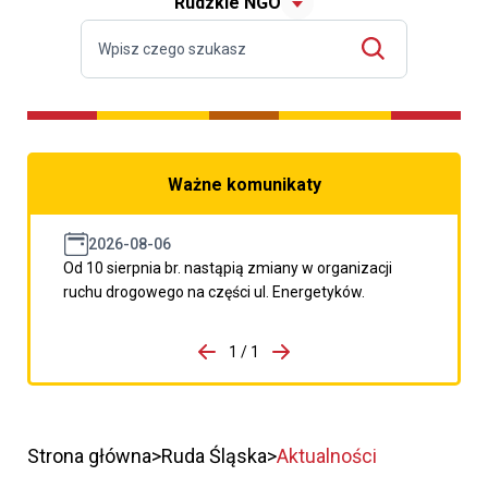
Rudzkie NGO
Ważne komunikaty
2026-08-06
Od 10 sierpnia br. nastąpią zmiany w organizacji
ruchu drogowego na części ul. Energetyków.
do porzpedniego komunikatu
1 / 1
Przejdź do następnego kom
Strona główna
Ruda Śląska
Aktualności