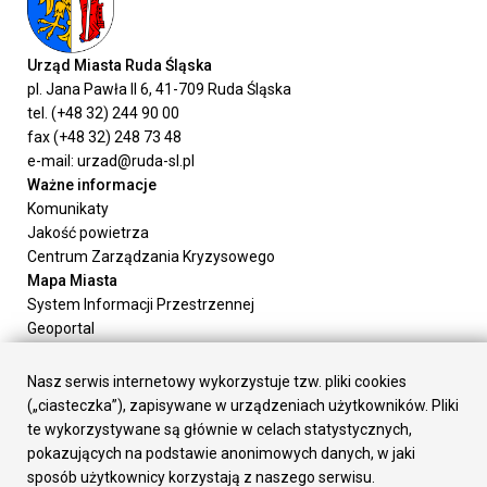
Urząd Miasta Ruda Śląska
pl. Jana Pawła II 6, 41-709 Ruda Śląska
tel. (+48 32) 244 90 00
fax (+48 32) 248 73 48
e-mail: urzad@ruda-sl.pl
Ważne informacje
Komunikaty
Jakość powietrza
Centrum Zarządzania Kryzysowego
Mapa Miasta
System Informacji Przestrzennej
Geoportal
Urząd Miasta
Załatw sprawę
Nasz serwis internetowy wykorzystuje tzw. pliki cookies
Prezydent Miasta
(„ciasteczka”), zapisywane w urządzeniach użytkowników. Pliki
Rada Miasta
te wykorzystywane są głównie w celach statystycznych,
Wydziały
pokazujących na podstawie anonimowych danych, w jaki
Elektroniczna Skrzynka Podawcza
sposób użytkownicy korzystają z naszego serwisu.