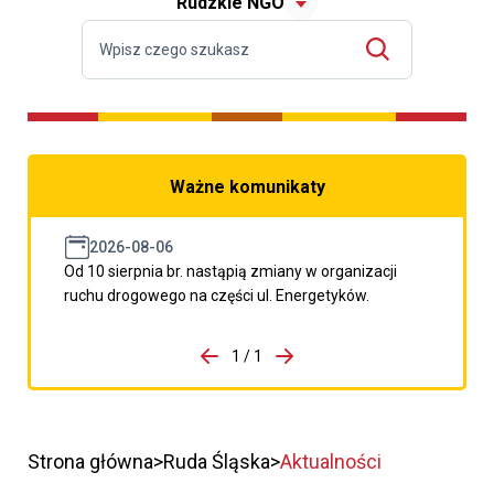
Rudzkie NGO
Ważne komunikaty
2026-08-06
Od 10 sierpnia br. nastąpią zmiany w organizacji
ruchu drogowego na części ul. Energetyków.
do porzpedniego komunikatu
1 / 1
Przejdź do następnego kom
Strona główna
Ruda Śląska
Aktualności