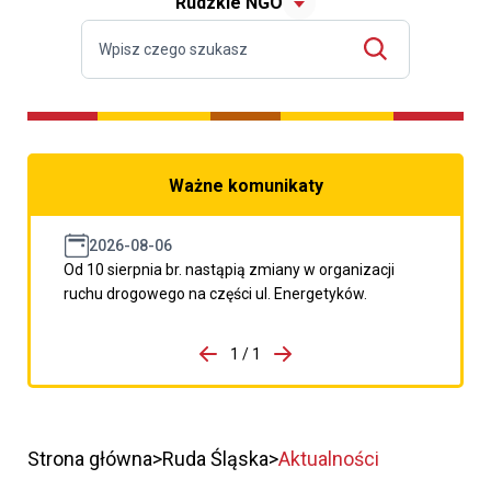
Rudzkie NGO
Ważne komunikaty
2026-08-06
Od 10 sierpnia br. nastąpią zmiany w organizacji
ruchu drogowego na części ul. Energetyków.
do porzpedniego komunikatu
1 / 1
Przejdź do następnego kom
Strona główna
Ruda Śląska
Aktualności