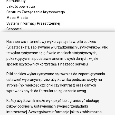
Komunikaty
Jakość powietrza
Centrum Zarządzania Kryzysowego
Mapa Miasta
System Informacji Przestrzennej
Geoportal
Urząd Miasta
Załatw sprawę
Nasz serwis internetowy wykorzystuje tzw. pliki cookies
Prezydent Miasta
(„ciasteczka”), zapisywane w urządzeniach użytkowników. Pliki
Rada Miasta
te wykorzystywane są głównie w celach statystycznych,
Wydziały
pokazujących na podstawie anonimowych danych, w jaki
Elektroniczna Skrzynka Podawcza
sposób użytkownicy korzystają z naszego serwisu.
Praca w Urzędzie
Pliki cookies wykorzystywane są również do zapamiętywania
Gospodarka
ustawień wybranych przez użytkownika podczas wizyty na
Fundusze europejskie
stronie (np. wielkość czcionki czy kontrast) oraz danych
Środki krajowe
wprowadzonych do formularza zgłaszania uwag.
Oferty inwestycyjne
Strategia Rozwoju Miasta
Każdy użytkownik może wyłączyć lub ograniczyć obsługę
Pozostałe
plików cookies w ustawieniach swojej przeglądarki
Deklaracja dostępności
internetowej. Szczegółowe informacje jak to zrobić można
Dane osobowe