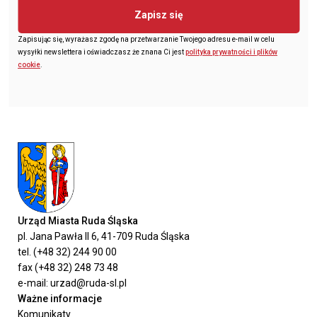
Zapisz się
Zapisując się, wyrażasz zgodę na przetwarzanie Twojego adresu e-mail w celu
wysyłki newslettera i oświadczasz że znana Ci jest
polityka prywatności i plików
cookie
.
Urząd Miasta Ruda Śląska
pl. Jana Pawła II 6, 41-709 Ruda Śląska
tel. (+48 32) 244 90 00
fax (+48 32) 248 73 48
e-mail: urzad@ruda-sl.pl
Ważne informacje
Komunikaty