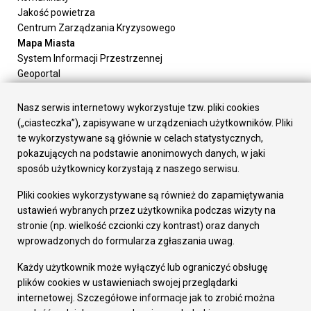
Jakość powietrza
Centrum Zarządzania Kryzysowego
Mapa Miasta
System Informacji Przestrzennej
Geoportal
Urząd Miasta
Załatw sprawę
Nasz serwis internetowy wykorzystuje tzw. pliki cookies
Prezydent Miasta
(„ciasteczka”), zapisywane w urządzeniach użytkowników. Pliki
Rada Miasta
te wykorzystywane są głównie w celach statystycznych,
Wydziały
pokazujących na podstawie anonimowych danych, w jaki
Elektroniczna Skrzynka Podawcza
sposób użytkownicy korzystają z naszego serwisu.
Praca w Urzędzie
Pliki cookies wykorzystywane są również do zapamiętywania
Gospodarka
ustawień wybranych przez użytkownika podczas wizyty na
Fundusze europejskie
stronie (np. wielkość czcionki czy kontrast) oraz danych
Środki krajowe
wprowadzonych do formularza zgłaszania uwag.
Oferty inwestycyjne
Strategia Rozwoju Miasta
Każdy użytkownik może wyłączyć lub ograniczyć obsługę
Pozostałe
plików cookies w ustawieniach swojej przeglądarki
Deklaracja dostępności
internetowej. Szczegółowe informacje jak to zrobić można
Dane osobowe