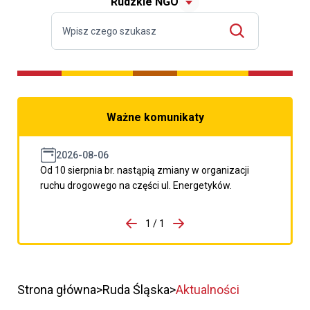
Rudzkie NGO
Ważne komunikaty
2026-08-06
Od 10 sierpnia br. nastąpią zmiany w organizacji
ruchu drogowego na części ul. Energetyków.
do porzpedniego komunikatu
1 / 1
Przejdź do następnego kom
Strona główna
Ruda Śląska
Aktualności