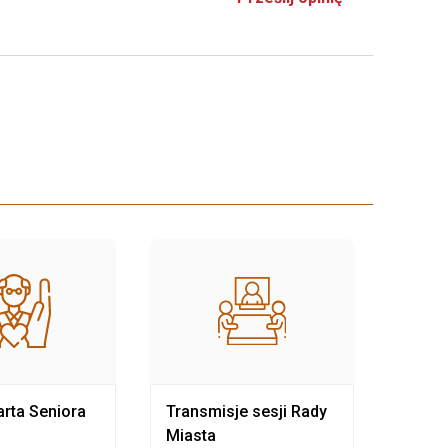
rta Seniora
Transmisje sesji Rady
Rewit
Miasta