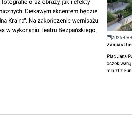
tografie oraz obrazy, jak i efekty
nicznych. Ciekawym akcentem będzie
alna Kraina". Na zakończenie wernisażu
es w wykonaniu Teatru Bezpańskiego.
2026-08-
Zamiast bet
Plac Jana Pa
oczekiwaną 
mln zł z Fu