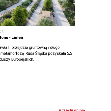
04
onu - zieleń
wła II przejdzie gruntowną i długo
metamorfozę. Ruda Śląska pozyskała 5,5
nduszy Europejskich.
Prześlij opinię