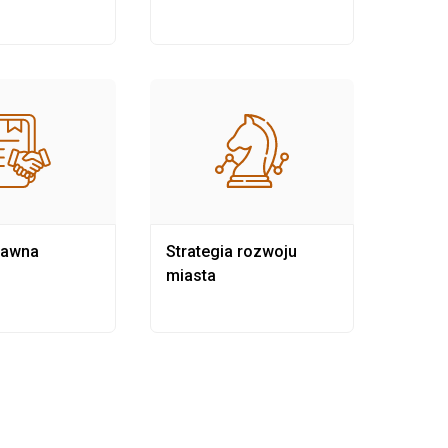
rawna
Strategia rozwoju
Pows
miasta
samo