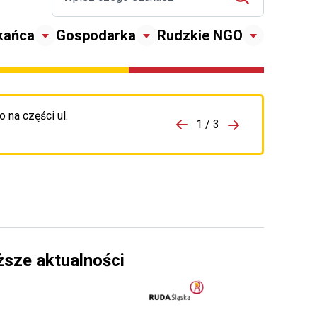
kańca
Gospodarka
Rudzkie NGO
 na części ul.
zejdź do porzpedniego komunikatu
1 / 3
Przejdź do nas
ższe aktualności