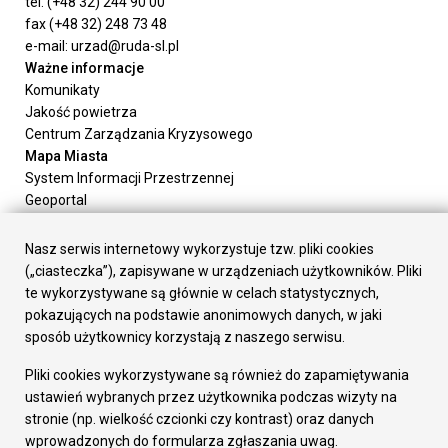
tel. (+48 32) 244 90 00
fax (+48 32) 248 73 48
e-mail: urzad@ruda-sl.pl
Ważne informacje
Komunikaty
Jakość powietrza
Centrum Zarządzania Kryzysowego
Mapa Miasta
System Informacji Przestrzennej
Geoportal
Urząd Miasta
Załatw sprawę
Nasz serwis internetowy wykorzystuje tzw. pliki cookies
Prezydent Miasta
(„ciasteczka”), zapisywane w urządzeniach użytkowników. Pliki
Rada Miasta
te wykorzystywane są głównie w celach statystycznych,
Wydziały
pokazujących na podstawie anonimowych danych, w jaki
Elektroniczna Skrzynka Podawcza
sposób użytkownicy korzystają z naszego serwisu.
Praca w Urzędzie
Pliki cookies wykorzystywane są również do zapamiętywania
Gospodarka
ustawień wybranych przez użytkownika podczas wizyty na
Fundusze europejskie
stronie (np. wielkość czcionki czy kontrast) oraz danych
Środki krajowe
wprowadzonych do formularza zgłaszania uwag.
Oferty inwestycyjne