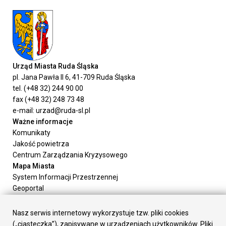
Urząd Miasta Ruda Śląska
pl. Jana Pawła II 6, 41-709 Ruda Śląska
tel. (+48 32) 244 90 00
fax (+48 32) 248 73 48
e-mail: urzad@ruda-sl.pl
Ważne informacje
Komunikaty
Jakość powietrza
Centrum Zarządzania Kryzysowego
Mapa Miasta
System Informacji Przestrzennej
Geoportal
Urząd Miasta
Załatw sprawę
Nasz serwis internetowy wykorzystuje tzw. pliki cookies
Prezydent Miasta
(„ciasteczka”), zapisywane w urządzeniach użytkowników. Pliki