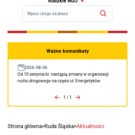
Rudzkie NGO
Ważne komunikaty
2026-08-06
Od 10 sierpnia br. nastąpią zmiany w organizacji
ruchu drogowego na części ul. Energetyków.
do porzpedniego komunikatu
1 / 1
Przejdź do następnego kom
Strona główna
Ruda Śląska
Aktualności