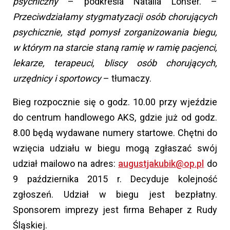
psychiczny
– podkreśla Natalia Lonser. –
Przeciwdziałamy stygmatyzacji osób chorujących
psychicznie, stąd pomysł zorganizowania biegu,
w którym na starcie staną ramię w ramię pacjenci,
lekarze, terapeuci, bliscy osób chorujących,
urzędnicy i sportowcy
– tłumaczy.
Bieg rozpocznie się o godz. 10.00 przy wjeździe
do centrum handlowego AKS, gdzie już od godz.
8.00 będą wydawane numery startowe. Chętni do
wzięcia udziału w biegu mogą zgłaszać swój
udział mailowo na adres:
augustjakubik@op.pl
do
9 października 2015 r. Decyduje kolejność
zgłoszeń. Udział w biegu jest bezpłatny.
Sponsorem imprezy jest firma Behaper z Rudy
Śląskiej.