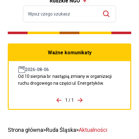
Rudzkie NGO
Ważne komunikaty
2026-08-06
Od 10 sierpnia br. nastąpią zmiany w organizacji
ruchu drogowego na części ul. Energetyków.
do porzpedniego komunikatu
1 / 1
Przejdź do następnego kom
Strona główna
Ruda Śląska
Aktualności