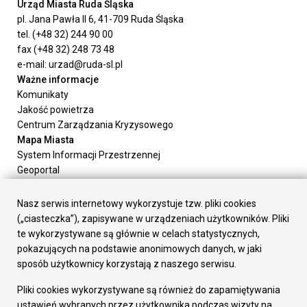
Urząd Miasta Ruda Śląska
pl. Jana Pawła II 6, 41-709 Ruda Śląska
tel. (+48 32) 244 90 00
fax (+48 32) 248 73 48
e-mail: urzad@ruda-sl.pl
Ważne informacje
Komunikaty
Jakość powietrza
Centrum Zarządzania Kryzysowego
Mapa Miasta
System Informacji Przestrzennej
Geoportal
Urząd Miasta
Załatw sprawę
Nasz serwis internetowy wykorzystuje tzw. pliki cookies
Prezydent Miasta
(„ciasteczka”), zapisywane w urządzeniach użytkowników. Pliki
Rada Miasta
te wykorzystywane są głównie w celach statystycznych,
Wydziały
pokazujących na podstawie anonimowych danych, w jaki
Elektroniczna Skrzynka Podawcza
sposób użytkownicy korzystają z naszego serwisu.
Praca w Urzędzie
Pliki cookies wykorzystywane są również do zapamiętywania
Gospodarka
ustawień wybranych przez użytkownika podczas wizyty na
Fundusze europejskie